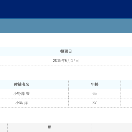
投票日
2018年6月17日
候補者名
年齢
小野澤 豊
65
小島 淳
37
男