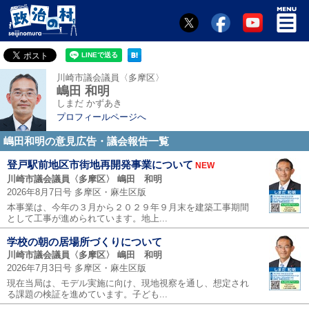
川崎市議会議員〈多摩区〉
嶋田 和明
しまだ かずあき
プロフィールページへ
嶋田和明の意見広告・議会報告一覧
登戸駅前地区市街地再開発事業について
NEW
川崎市議会議員〈多摩区〉 嶋田 和明
2026年8月7日号 多摩区・麻生区版
本事業は、今年の３月から２０２９年９月末を建築工事期間
として工事が進められています。地上...
学校の朝の居場所づくりについて
川崎市議会議員〈多摩区〉 嶋田 和明
2026年7月3日号 多摩区・麻生区版
現在当局は、モデル実施に向け、現地視察を通し、想定され
る課題の検証を進めています。子ども...