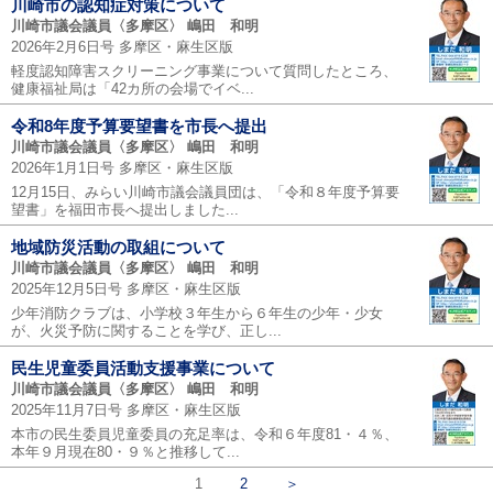
川崎市の認知症対策について
川崎市議会議員〈多摩区〉 嶋田 和明
2026年2月6日号 多摩区・麻生区版
軽度認知障害スクリーニング事業について質問したところ、
健康福祉局は「42カ所の会場でイベ...
令和8年度予算要望書を市長へ提出
川崎市議会議員〈多摩区〉 嶋田 和明
2026年1月1日号 多摩区・麻生区版
12月15日、みらい川崎市議会議員団は、「令和８年度予算要
望書」を福田市長へ提出しました...
地域防災活動の取組について
川崎市議会議員〈多摩区〉 嶋田 和明
2025年12月5日号 多摩区・麻生区版
少年消防クラブは、小学校３年生から６年生の少年・少女
が、火災予防に関することを学び、正し...
民生児童委員活動支援事業について
川崎市議会議員〈多摩区〉 嶋田 和明
2025年11月7日号 多摩区・麻生区版
本市の民生委員児童委員の充足率は、令和６年度81・４％、
本年９月現在80・９％と推移して...
1
2
＞