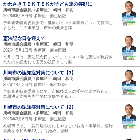
かわさきＴＥＫＴＥＫが子ども達の笑顔に
川崎市議会議員〈多摩区〉 嶋田 和明
2026年6月5日号 多摩区・麻生区版
予算審査特別委員会で、健康ポイント事業費について質問し
ました。この事業は、市民の健康意識...
憲法記念日を迎えて
川崎市議会議員〈多摩区〉 嶋田 和明
2026年5月1日号 多摩区・麻生区版
５月３日は「憲法記念日」です。１９４７年に憲法が施行さ
れたのを記念して国民の祝日として制...
川崎市の認知症対策について【3】
川崎市議会議員〈多摩区〉 嶋田 和明
2026年4月3日号 多摩区・麻生区版
予算審査特別委員会にて、市民後見人の受任促進の取組と、
意思決定支援を専門的に支援できる人...
川崎市の認知症対策について【2】
川崎市議会議員〈多摩区〉 嶋田 和明
2026年3月6日号 多摩区・麻生区版
札幌市では、「認知症の方にもやさしいお店・事業所」登録
事業を令和６年12月より始め、登録...