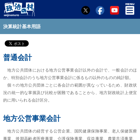
決算統計基本用語
普通会計
地方公共団体における地方公営事業会計以外の会計で、一般会計のほ
か、特別会計のうち地方公営事業会計に係るもの以外のものの純計額。
個々の地方公共団体ごとに各会計の範囲が異なっているため、財政状
況の統一的な掌握及び比較が困難であることから、地方財政統計上便宜
的に用いられる会計区分。
地方公営事業会計
地方公共団体の経営する公営企業、国民健康保険事業、老人保健医療
事業、後期高齢者医療事業、介護保険事業、収益事業、農業共済事業、