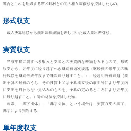
連合とこれを組織する市区町村との間の相互重複額を控除したもの。
形式収支
歳入決算総額から歳出決算総額を差し引いた歳入歳出差引額。
実質収支
当該年度に属すべき収入と支出との実質的な差額をみるもので、形式
収支から、翌年度に繰り越すべき継続費逓次繰越（継続費の毎年度の執
行残額を継続最終年度まで逓次繰り越すこと。）、繰越明許費繰越（歳
出予算の経費のうち、その性質上又は予算成立後の事由等により年度内
に支出を終わらない見込みのものを、予算の定めるところにより翌年度
に繰り越すこと。）等の財源を控除した額。
通常、「黒字団体」、「赤字団体」という場合は、実質収支の黒字、
赤字により判断する。
単年度収支