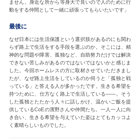
ません。身近な所から等身大で良いので人のために行
動をする仲間として一緒に頑張ってもらいたいです」
最後に
なぜ日本には生活保護という選択肢があるのにも関わ
らず路上で生活をする手段を選ぶのか。そこには、精
神的な問題や障害、孤独など、自助努力だけでは解決
できない苦しみがあるのではないではないかと感じま
した。今回ホームレスの方に取材させていただきまし
たが、なぜ路上生活をしているのか伺うと「孤独と戦
っている」と答える人が多かったです。生きる希望を
持つために、仕方なく路上で生活している――。そう
した孤独とたたかう人々に話しかけ、温かいご飯を提
供しているCoEの濱野さんや仲間たち。一人一人に向
き合い、生きる希望を与えていた姿はとてもカッコよ
く素晴らしいものでした。