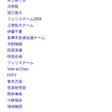
井上萌々音
川井龍
深江悠斗
フェリスチーム2024
上智短大チーム
伊藤千夏
多摩市若者会議チーム
犬飼瑞穂
田原美優
特別企画
フェリスチーム
Vote at Chuo
FFFY
青木万宙
笠原研究室
岡本琳南
小林瑞歩
地域魅惑