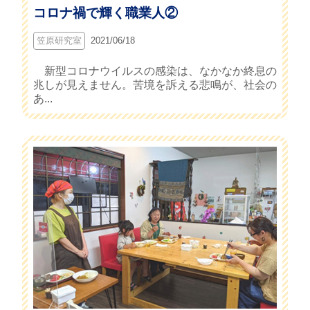
コロナ禍で輝く職業人②
笠原研究室
2021/06/18
新型コロナウイルスの感染は、なかなか終息の
兆しが見えません。苦境を訴える悲鳴が、社会の
あ...