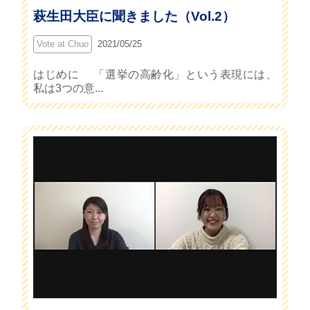
萩生田大臣に聞きました（Vol.2）
Vote at Chuo
2021/05/25
はじめに 「選挙の高齢化」という表現には、
私は3つの意...