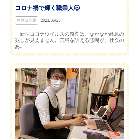
コロナ禍で輝く職業人⑤
笠原研究室
2021/06/25
新型コロナウイルスの感染は、なかなか終息の
兆しが見えません。苦境を訴える悲鳴が、社会の
あ...