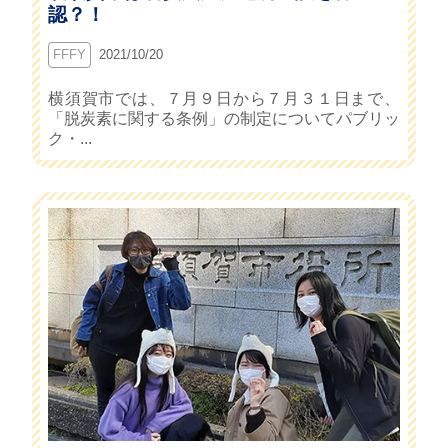
認？！
FFFY
2021/10/20
横須賀市では、７月９日から７月３１日まで、
「脱炭素に関する条例」の制定についてパブリッ
ク・...