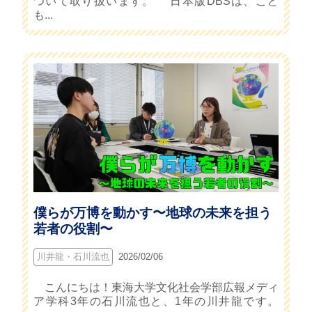
ついて取り扱います。 日本版DBSは、こど
も...
僕らが万博を動かす〜地球の未来を担う
若者の役割〜
川井龍・石川流也
2026/02/06
こんにちは！東海⼤学⽂化社会学部広報メディ
ア学科3年の⽯川流也と、1年の川井⿓です。