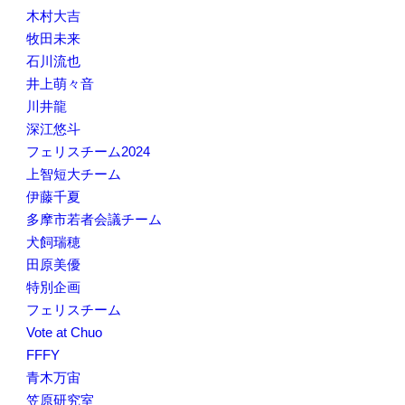
木村大吉
牧田未来
石川流也
井上萌々音
川井龍
深江悠斗
フェリスチーム2024
上智短大チーム
伊藤千夏
多摩市若者会議チーム
犬飼瑞穂
田原美優
特別企画
フェリスチーム
Vote at Chuo
FFFY
青木万宙
笠原研究室