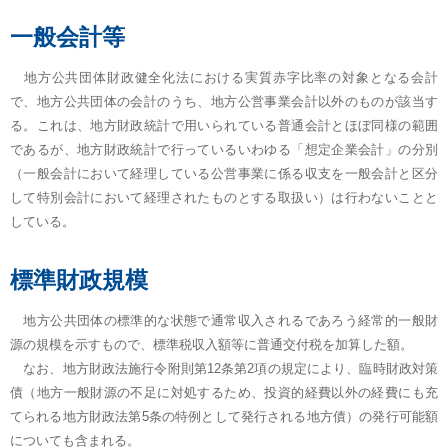
一般会計等
地方公共団体財政健全化法における実質赤字比率の対象となる会計
で、地方公共団体の会計のうち、地方公営事業会計以外のものが該当す
る。これは、地方財政統計で用いられている普通会計とほぼ同様の範囲
であるが、地方財政統計で行っているいわゆる「想定企業会計」の分別
（一般会計において経理している公営事業に係る収支を一般会計と区分
して特別会計において経理されたものとする取扱い）は行わないことと
している。
標準財政規模
地方公共団体の標準的な状態で通常収入されるであろう経常的一般財
源の規模を示すもので、標準税収入額等に普通交付税を加算した額。
なお、地方財政法施行令附則第12条第2項の規定により、臨時財政対策
債（地方一般財源の不足に対処するため、投資的経費以外の経費にも充
てられる地方財政法第5条の特例として発行される地方債）の発行可能額
についても含まれる。