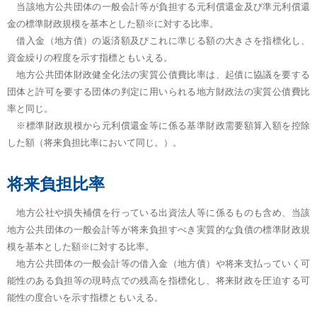
当該地方公共団体の一般会計等が負担する元利償還金及び準元利償還
金の標準財政規模を基本とした額※に対する比率。
借入金（地方債）の返済額及びこれに準じる額の大きさを指標化し、
資金繰りの程度を示す指標ともいえる。
地方公共団体財政健全化法の実質公債費比率は、起債に協議を要する
団体と許可を要する団体の判定に用いられる地方財政法の実質公債費比
率と同じ。
※標準財政規模から元利償還金等に係る基準財政需要額算入額を控除
した額（将来負担比率において同じ。）。
将来負担比率
地方公社や損失補償を行っている出資法人等に係るものも含め、当該
地方公共団体の一般会計等が将来負担すべき実質的な負債の標準財政規
模を基本とした額※に対する比率。
地方公共団体の一般会計等の借入金（地方債）や将来支払っていく可
能性のある負担等の現時点での残高を指標化し、将来財政を圧迫する可
能性の度合いを示す指標ともいえる。