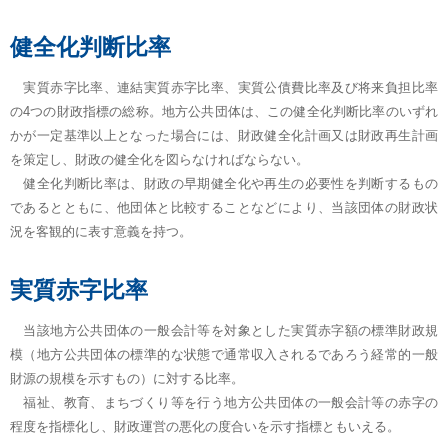
健全化判断比率
実質赤字比率、連結実質赤字比率、実質公債費比率及び将来負担比率
の4つの財政指標の総称。地方公共団体は、この健全化判断比率のいずれ
かが一定基準以上となった場合には、財政健全化計画又は財政再生計画
を策定し、財政の健全化を図らなければならない。
健全化判断比率は、財政の早期健全化や再生の必要性を判断するもの
であるとともに、他団体と比較することなどにより、当該団体の財政状
況を客観的に表す意義を持つ。
実質赤字比率
当該地方公共団体の一般会計等を対象とした実質赤字額の標準財政規
模（地方公共団体の標準的な状態で通常収入されるであろう経常的一般
財源の規模を示すもの）に対する比率。
福祉、教育、まちづくり等を行う地方公共団体の一般会計等の赤字の
程度を指標化し、財政運営の悪化の度合いを示す指標ともいえる。