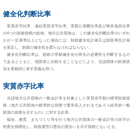
健全化判断比率
実質赤字比率、連結実質赤字比率、実質公債費比率及び将来負担比率
の4つの財政指標の総称。地方公共団体は、この健全化判断比率のいずれ
かが一定基準以上となった場合には、財政健全化計画又は財政再生計画
を策定し、財政の健全化を図らなければならない。
健全化判断比率は、財政の早期健全化や再生の必要性を判断するもの
であるとともに、他団体と比較することなどにより、当該団体の財政状
況を客観的に表す意義を持つ。
実質赤字比率
当該地方公共団体の一般会計等を対象とした実質赤字額の標準財政規
模（地方公共団体の標準的な状態で通常収入されるであろう経常的一般
財源の規模を示すもの）に対する比率。
福祉、教育、まちづくり等を行う地方公共団体の一般会計等の赤字の
程度を指標化し、財政運営の悪化の度合いを示す指標ともいえる。