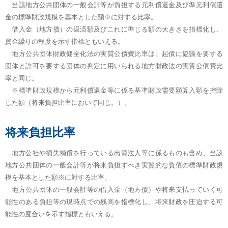
当該地方公共団体の一般会計等が負担する元利償還金及び準元利償還
金の標準財政規模を基本とした額※に対する比率。
借入金（地方債）の返済額及びこれに準じる額の大きさを指標化し、
資金繰りの程度を示す指標ともいえる。
地方公共団体財政健全化法の実質公債費比率は、起債に協議を要する
団体と許可を要する団体の判定に用いられる地方財政法の実質公債費比
率と同じ。
※標準財政規模から元利償還金等に係る基準財政需要額算入額を控除
した額（将来負担比率において同じ。）。
将来負担比率
地方公社や損失補償を行っている出資法人等に係るものも含め、当該
地方公共団体の一般会計等が将来負担すべき実質的な負債の標準財政規
模を基本とした額※に対する比率。
地方公共団体の一般会計等の借入金（地方債）や将来支払っていく可
能性のある負担等の現時点での残高を指標化し、将来財政を圧迫する可
能性の度合いを示す指標ともいえる。