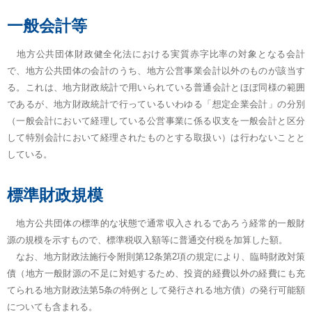
一般会計等
地方公共団体財政健全化法における実質赤字比率の対象となる会計
で、地方公共団体の会計のうち、地方公営事業会計以外のものが該当す
る。これは、地方財政統計で用いられている普通会計とほぼ同様の範囲
であるが、地方財政統計で行っているいわゆる「想定企業会計」の分別
（一般会計において経理している公営事業に係る収支を一般会計と区分
して特別会計において経理されたものとする取扱い）は行わないことと
している。
標準財政規模
地方公共団体の標準的な状態で通常収入されるであろう経常的一般財
源の規模を示すもので、標準税収入額等に普通交付税を加算した額。
なお、地方財政法施行令附則第12条第2項の規定により、臨時財政対策
債（地方一般財源の不足に対処するため、投資的経費以外の経費にも充
てられる地方財政法第5条の特例として発行される地方債）の発行可能額
についても含まれる。