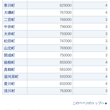
寒川町
829000
47
大磯町
767000
42
二宮町
766000
38
中井町
796000
35
大井町
793000
36
松田町
747000
35
山北町
769000
35
開成町
750000
37
箱根町
855000
40
真鶴町
581000
33
湯河原町
592000
42
愛川町
832000
44
清川村
763000
34
このページのトップへ▲