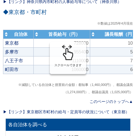
▶︎【リンク】神奈川県内市町村の人事給与等について（神奈川県）
◆東京都・市町村
※数値は2025年4月現在
自治体
首長給与（円）
議長報酬（円
東京都
728000
101
多摩市
955400
58
八王子市
1110000
75
スクロールできます
町田市
1060000
64
※減額している自治体と措置前の金額：都知事（1,460,000円）、都議会議長
（1,274,000円）、都議会議員（1,025,000円）
このページのトップへ▲
▶︎【リンク】東京都区市町村の給与・定員等の状況について（東京都）
各自治体を調べる