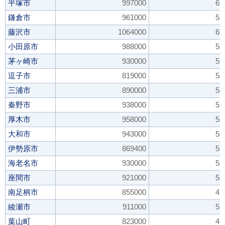
平塚市
997000
61
鎌倉市
961000
57
藤沢市
1064000
69
小田原市
988000
58
茅ヶ崎市
930000
56
逗子市
819000
54
三浦市
890000
54
秦野市
938000
55
厚木市
958000
56
大和市
943000
54
伊勢原市
869400
54
海老名市
930000
53
座間市
921000
54
南足柄市
855000
45
綾瀬市
911000
53
葉山町
823000
49