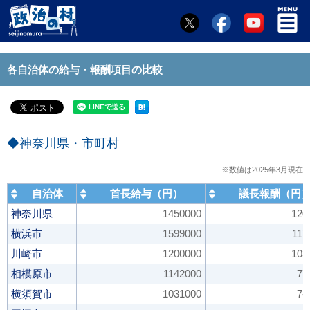
各自治体の給与・報酬項目の比較
◆神奈川県・市町村
※数値は2025年3月現在
自治体
首長給与（円）
議長報酬（円
神奈川県
1450000
120
横浜市
1599000
117
川崎市
1200000
103
相模原市
1142000
77
横須賀市
1031000
74