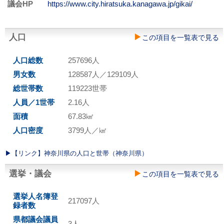
議会HP
https://www.city.hiratsuka.kanagawa.jp/gikai/
人口
この項目を一覧表で見る
人口総数
257696人
男女数
128587人／129109人
総世帯数
119223世帯
人員／1世帯
2.16人
面積
67.83㎢
人口密度
3799人／㎢
▶︎【リンク】神奈川県の人口と世帯（神奈川県）
選挙・議会
この項目を一覧表で見る
選挙人名簿登
217097人
録者数
県都議会議員
3人