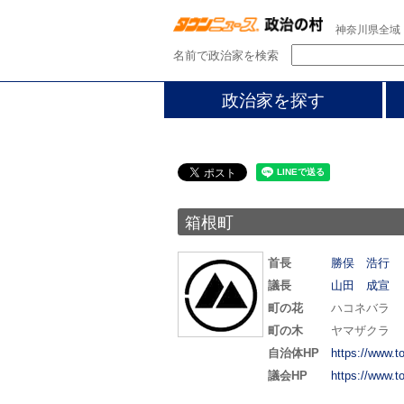
神奈川県全域
名前で政治家を検索
政治家を探す
箱根町
首長
勝俣 浩行
議長
山田 成宣
町の花
ハコネバラ
町の木
ヤマザクラ
自治体HP
https://www.t
議会HP
https://www.t