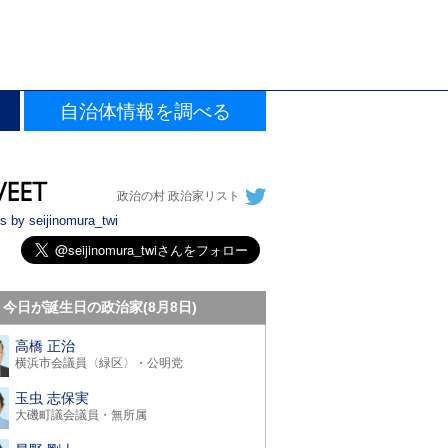
自治体情報を調べる
政治の村 政治家リスト
s by seijinomura_twi
今日が誕生日の政治家(8月8日)
高橋 正治
横浜市会議員〈緑区〉・公明党
玉虫 志保実
大磯町議会議員・無所属