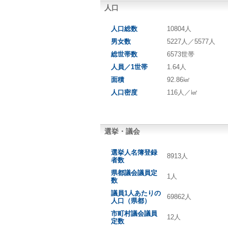
人口
人口総数
10804人
男女数
5227人／5577人
総世帯数
6573世帯
人員／1世帯
1.64人
面積
92.86㎢
人口密度
116人／㎢
選挙・議会
選挙人名簿登録
8913人
者数
県都議会議員定
1人
数
議員1人あたりの
69862人
人口（県都）
市町村議会議員
12人
定数