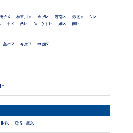
磯子区
神奈川区
金沢区
港南区
港北区
栄区
区
中区
西区
保土ケ谷区
緑区
南区
高津区
多摩区
中原区
田市
財政
経済・産業