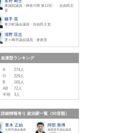
星野 剛士
衆議院議員〈神奈川県 第12区〉・自由民主
党
横手 晃
寒川町議会議員・自由民主党
清野 匡志
茅ヶ崎市議会議員・参政党
血液型ランキング
A
274人
O
229人
B
165人
AB
72人
不明
3人
詳細情報有り 政治家一覧（50音順）
青木 正始
阿部 善博
大和市議会議員
相模原市議会議員