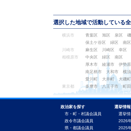
選択した地域で活動している全
横浜市
青葉区
旭区
泉区
保土ケ谷区
緑区
南区
川崎市
麻生区
川崎区
幸区
相模原市
中央区
緑区
南区
厚木市
綾瀬市
伊勢原
南足柄市
大和市
横須
愛川町
大井町
大磯町
東京都
多摩市
八王子市
町田
政治家を探す
選挙情報
市・町・村議会議員
選挙情
政令市議会議員
2026
県・都議会議員
2025