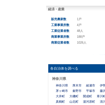
経済・産業
販売農家数
1戸
工業事業所数
4戸
工業従業者数
48人
商業事業所数
188戸
商業従業者数
1026人
各自治体を調べる
神奈川県
神奈川県
厚木市
綾瀬市
伊
茅ヶ崎市
秦野市
平塚市
藤
大井町
大磯町
開成町
寒川
真鶴町
山北町
湯河原町
清