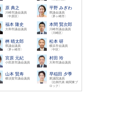
原 典之
平野 みぎわ
川崎市議会議員
県議会議員
〈中原区〉
〈茅ヶ崎市〉
福本 隆史
本間 賢次郎
大和市議会議員
川崎市議会議員
〈川崎区〉
桝 晴太郎
松本 研
県議会議員
横浜市会議員
〈茅ヶ崎市〉
〈中区〉
宮原 元紀
村田 玲
小田原市議会議員
大和市議会議員
山本 賢寿
早稲田 夕季
横須賀市議会議員
衆議院議員
〈比例代表 南関東ブ
ロック〉