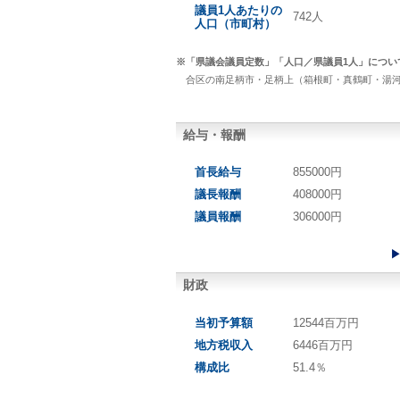
議員1人あたりの
742人
人口（市町村）
※「県議会議員定数」「人口／県議員1人」につい
合区の南足柄市・足柄上（箱根町・真鶴町・湯河
給与・報酬
首長給与
855000円
議長報酬
408000円
議員報酬
306000円
財政
当初予算額
12544百万円
地方税収入
6446百万円
構成比
51.4％