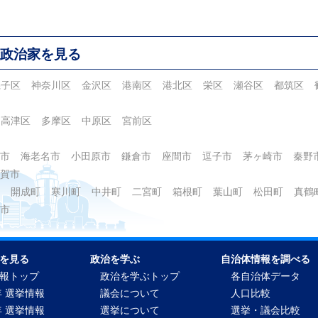
政治家を見る
磯子区
神奈川区
金沢区
港南区
港北区
栄区
瀬谷区
都筑区
高津区
多摩区
中原区
宮前区
市
海老名市
小田原市
鎌倉市
座間市
逗子市
茅ヶ崎市
秦野
賀市
開成町
寒川町
中井町
二宮町
箱根町
葉山町
松田町
真鶴
市
を見る
政治を学ぶ
自治体情報を調べる
報トップ
政治を学ぶトップ
各自治体データ
年 選挙情報
議会について
人口比較
年 選挙情報
選挙について
選挙・議会比較