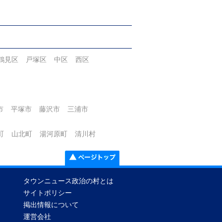
鶴見区
戸塚区
中区
西区
市
平塚市
藤沢市
三浦市
町
山北町
湯河原町
清川村
タウンニュース政治の村とは
サイトポリシー
掲出情報について
運営会社