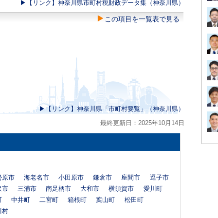
▶︎【リンク】神奈川県市町村税財政データ集（神奈川県）
この項目を一覧表で見る
▶︎【リンク】神奈川県「市町村要覧」（神奈川県）
最終更新日：2025年10月14日
勢原市
海老名市
小田原市
鎌倉市
座間市
逗子市
沢市
三浦市
南足柄市
大和市
横須賀市
愛川町
町
中井町
二宮町
箱根町
葉山町
松田町
川村