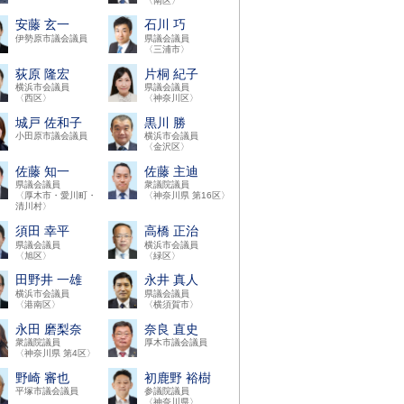
〈南区〉
安藤 玄一
石川 巧
伊勢原市議会議員
県議会議員
〈三浦市〉
荻原 隆宏
片桐 紀子
横浜市会議員
県議会議員
〈西区〉
〈神奈川区〉
城戸 佐和子
黒川 勝
小田原市議会議員
横浜市会議員
〈金沢区〉
佐藤 知一
佐藤 主迪
県議会議員
衆議院議員
〈厚木市・愛川町・
〈神奈川県 第16区〉
清川村〉
須田 幸平
高橋 正治
県議会議員
横浜市会議員
〈旭区〉
〈緑区〉
田野井 一雄
永井 真人
横浜市会議員
県議会議員
〈港南区〉
〈横須賀市〉
永田 磨梨奈
奈良 直史
衆議院議員
厚木市議会議員
〈神奈川県 第4区〉
野崎 審也
初鹿野 裕樹
平塚市議会議員
参議院議員
〈神奈川県〉