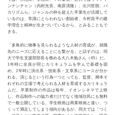
ンナンチャン（内村光良、南原清隆）、出川哲朗、バ
カリズムら。ジャンルの枠を超えた卒業生が活躍して
いるのは、常識にとらわれない創始者、今村昌平の建
学理念と精神が生きづいているから、とみることもで
きる。
「多角的に物事を見られるような人材の育成が、就職
先のニーズに応えることにも繋がる」と話すのは、同
大で学生支援部部長を務める大八木勉さん（45）だ。
1年時に全員が同じカリキュラムを学んで基礎を固
め、2年時に演出系・技術系・文章系にコースが分か
れる。演じるという行為一つとっても、監督、脚本そ
れぞれの立場で考えられる人材を育成するカリキュラ
ムだ。卒業制作の作品は毎年、イオンシネマで上映
し、作品制作への協力者だけでなく地域住民にも無料
で一般公開している。学生映画は商業映画と違い、つ
くって満足してしまう傾向があるが、同大では「つく