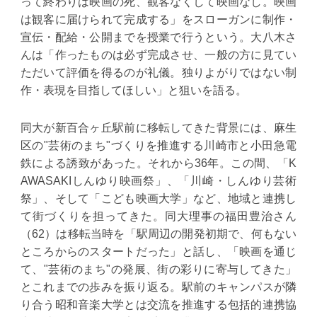
って終わりは映画の死、観客なくして映画なし。映画
は観客に届けられて完成する」をスローガンに制作・
宣伝・配給・公開までを授業で行うという。大八木さ
んは「作ったものは必ず完成させ、一般の方に見てい
ただいて評価を得るのが礼儀。独りよがりではない制
作・表現を目指してほしい」と狙いを語る。
同大が新百合ヶ丘駅前に移転してきた背景には、麻生
区の"芸術のまち"づくりを推進する川崎市と小田急電
鉄による誘致があった。それから36年。この間、「K
AWASAKIしんゆり映画祭」、「川崎・しんゆり芸術
祭」、そして「こども映画大学」など、地域と連携し
て街づくりを担ってきた。同大理事の福田豊治さん
（62）は移転当時を「駅周辺の開発初期で、何もない
ところからのスタートだった」と話し、「映画を通じ
て、"芸術のまち"の発展、街の彩りに寄与してきた」
とこれまでの歩みを振り返る。駅前のキャンパスが隣
り合う昭和音楽大学とは交流を推進する包括的連携協