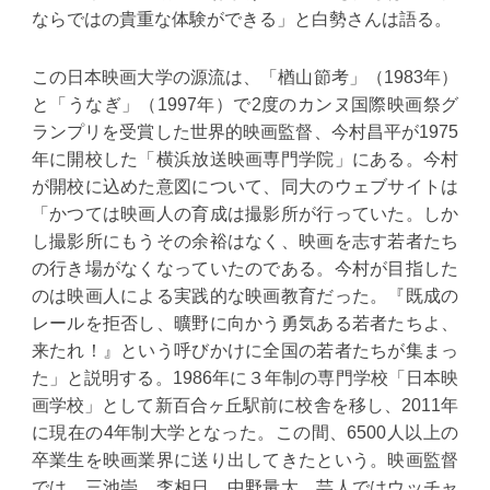
ならではの貴重な体験ができる」と白勢さんは語る。
この日本映画大学の源流は、「楢山節考」（1983年）
と「うなぎ」（1997年）で2度のカンヌ国際映画祭グ
ランプリを受賞した世界的映画監督、今村昌平が1975
年に開校した「横浜放送映画専門学院」にある。今村
が開校に込めた意図について、同大のウェブサイトは
「かつては映画人の育成は撮影所が行っていた。しか
し撮影所にもうその余裕はなく、映画を志す若者たち
の行き場がなくなっていたのである。今村が目指した
のは映画人による実践的な映画教育だった。『既成の
レールを拒否し、曠野に向かう勇気ある若者たちよ、
来たれ！』という呼びかけに全国の若者たちが集まっ
た」と説明する。1986年に３年制の専門学校「日本映
画学校」として新百合ヶ丘駅前に校舎を移し、2011年
に現在の4年制大学となった。この間、6500人以上の
卒業生を映画業界に送り出してきたという。映画監督
では、三池崇、李相日、中野量太、芸人ではウッチャ