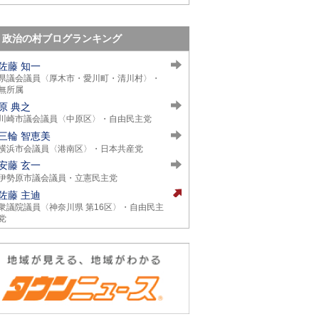
政治の村ブログランキング
佐藤 知一
県議会議員〈厚木市・愛川町・清川村〉・
無所属
原 典之
川崎市議会議員〈中原区〉・自由民主党
三輪 智恵美
横浜市会議員〈港南区〉・日本共産党
安藤 玄一
伊勢原市議会議員・立憲民主党
佐藤 主迪
衆議院議員〈神奈川県 第16区〉・自由民主
党