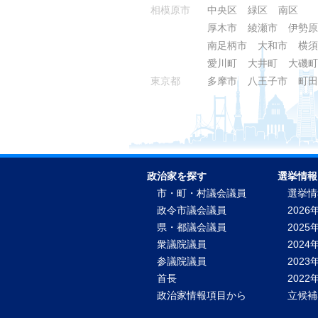
相模原市
中央区
緑区
南区
厚木市
綾瀬市
伊勢原
南足柄市
大和市
横須
愛川町
大井町
大磯町
東京都
多摩市
八王子市
町田
政治家を探す
選挙情報
市・町・村議会議員
選挙情
政令市議会議員
2026
県・都議会議員
2025
衆議院議員
2024
参議院議員
2023
首長
202
政治家情報項目から
立候補