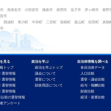
市
海老名市
小田原市
鎌倉市
座間市
逗子市
茅ヶ崎市
秦野
賀市
開成町
寒川町
中井町
二宮町
箱根町
葉山町
松田町
真鶴
市
を見る
政治を学ぶ
自治体情報を調べる
報トップ
政治を学ぶトップ
各自治体データ
年 選挙情報
議会について
人口比較
年 選挙情報
選挙について
選挙・議会比較
年 選挙情報
財政用語について
給与・報酬比較
年 選挙情報
財政比較
2年以前の選挙情報
経済・産業比較
者アンケート