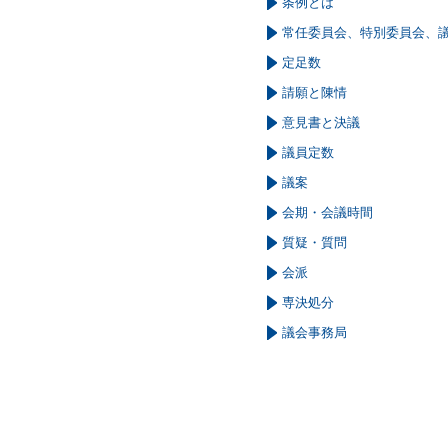
条例とは
常任委員会、特別委員会、
定足数
請願と陳情
意見書と決議
議員定数
議案
会期・会議時間
質疑・質問
会派
専決処分
議会事務局