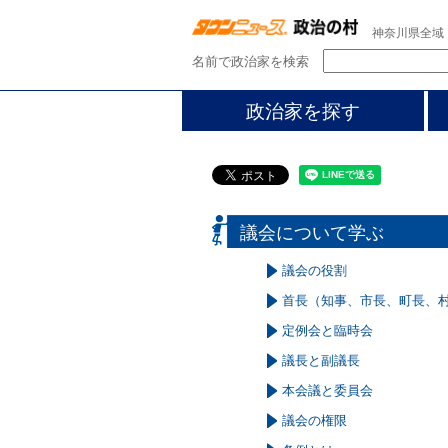
神奈川県全域
名前で政治家を検索
政治家を探す
議会について学ぶ
議会の役割
首長（知事、市長、町長、村
定例会と臨時会
議長と副議長
本会議と委員会
議会の権限