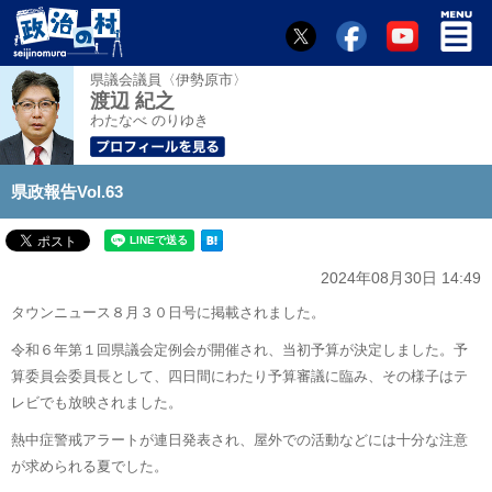
県議会議員〈伊勢原市〉
渡辺 紀之
わたなべ のりゆき
県政報告Vol.63
2024年08月30日 14:49
タウンニュース８月３０日号に掲載されました。
令和６年第１回県議会定例会が開催され、当初予算が決定しました。予
算委員会委員長として、四日間にわたり予算審議に臨み、その様子はテ
レビでも放映されました。
熱中症警戒アラートが連日発表され、屋外での活動などには十分な注意
が求められる夏でした。