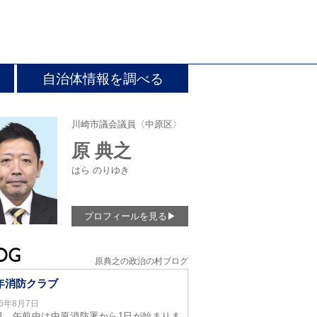
自治体情報を調べる
川崎市議会議員〈中原区〉
原 典之
はら のりゆき
プロフィールを見る
▶
原典之の政治の村ブログ
年消防クラブ
26年8月7日
日、午前中は中原消防署から1日が始まりま