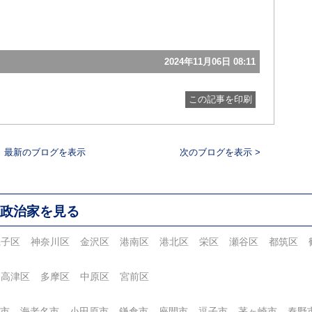
2024年11月06日 08:11
この記事を印刷
最新のブログを表示
次のブログを表示 >
政治家を見る
磯子区
神奈川区
金沢区
港南区
港北区
栄区
瀬谷区
都筑区
高津区
多摩区
中原区
宮前区
市
海老名市
小田原市
鎌倉市
座間市
逗子市
茅ヶ崎市
秦野