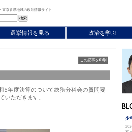
・東京多摩地域の政治情報サイト
選挙情報を見る
政治を学ぶ
この記事を印刷
令和5年度決算のついて総務分科会の質問要
ていただきます。
少
20
本