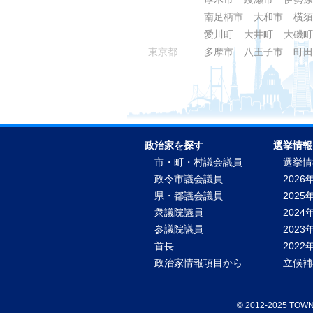
南足柄市
大和市
横須
愛川町
大井町
大磯町
東京都
多摩市
八王子市
町田
政治家を探す
選挙情報
市・町・村議会議員
選挙情
政令市議会議員
2026
県・都議会議員
2025
衆議院議員
2024
参議院議員
2023
首長
202
政治家情報項目から
立候補
©
2012-2025 TO