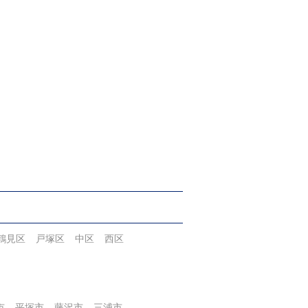
鶴見区
戸塚区
中区
西区
市
平塚市
藤沢市
三浦市