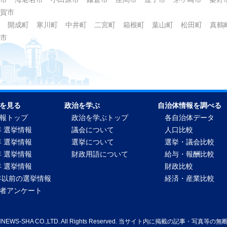
賀市
開成町
寒川町
中井町
二宮町
箱根町
葉山町
松田町
真鶴
市
を見る
政治を学ぶ
自治体情報を調べる
報トップ
政治を学ぶトップ
各自治体データ
年 選挙情報
議会について
人口比較
年 選挙情報
選挙について
選挙・議会比較
年 選挙情報
財政用語について
給与・報酬比較
年 選挙情報
財政比較
2年以前の選挙情報
経済・産業比較
者アンケート
WNNEWS-SHA CO.,LTD. All Rights Reserved. 当サイト内に掲載の記事・写