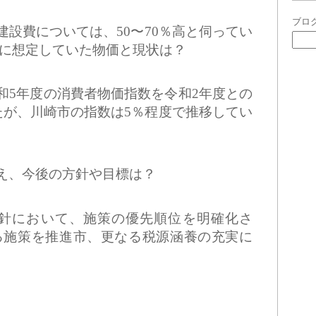
ブロ
建設費については、50〜70％高と伺ってい
に想定していた物価と現状は？
和5年度の消費者物価指数を令和2年度との
たが、
川崎市の指数は5
％程度で推移してい
え、今後の方針や目標は？
方針において、施策の優先順位を明確化さ
る施策を推進市、更なる税源涵養の充実に