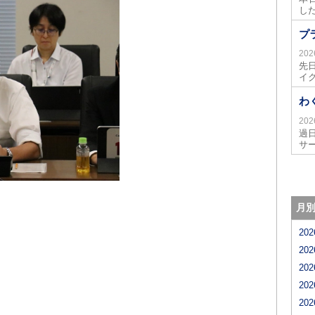
し
プ
20
先
イ
わ
20
過
サ
月
20
20
20
20
20