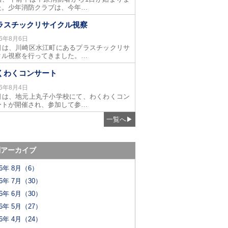
た。少年消防クラブは、今年…
ラスチックリサイクル視察
26年8月6日
日は、川崎区水江町にあるプラスチックリサ
クル視察を行ってきました。…
くわくコンサート
26年8月4日
日は、地元上丸子小学校にて、わくわくコン
ートが開催され、参加して参…
一覧へ
▶
別アーカイブ
26年 8月（6）
26年 7月（30）
26年 6月（30）
26年 5月（27）
26年 4月（24）