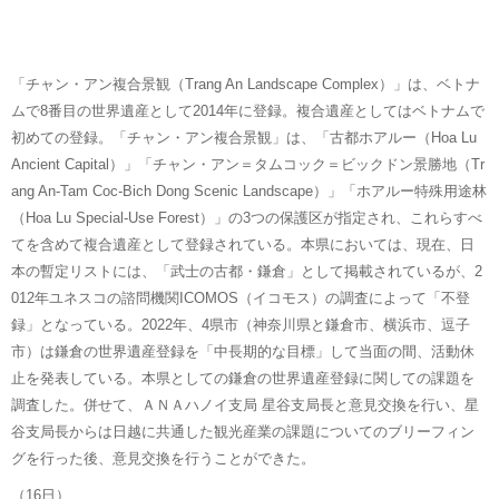
「チャン・アン複合景観（Trang An Landscape Complex）」は、ベトナ
ムで8番目の世界遺産として2014年に登録。複合遺産としてはベトナムで
初めての登録。「チャン・アン複合景観」は、「古都ホアルー（Hoa Lu
Ancient Capital）」「チャン・アン＝タムコック＝ビックドン景勝地（Tr
ang An-Tam Coc-Bich Dong Scenic Landscape）」「ホアルー特殊用途林
（Hoa Lu Special-Use Forest）」の3つの保護区が指定され、これらすべ
てを含めて複合遺産として登録されている。本県においては、現在、日
本の暫定リストには、「武士の古都・鎌倉」として掲載されているが、2
012年ユネスコの諮問機関ICOMOS（イコモス）の調査によって「不登
録」となっている。2022年、4県市（神奈川県と鎌倉市、横浜市、逗子
市）は鎌倉の世界遺産登録を「中長期的な目標」して当面の間、活動休
止を発表している。本県としての鎌倉の世界遺産登録に関しての課題を
調査した。併せて、ＡＮＡハノイ支局 星谷支局長と意見交換を行い、星
谷支局長からは日越に共通した観光産業の課題についてのブリーフィン
グを行った後、意見交換を行うことができた。
（16日）