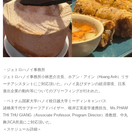
・ジェトロハノイ事務所
ジェトロハノイ事務所小林恵介次長、ホアン・アイン（Hoang Anh）リサ
ーチアシスタントにご対応頂いた。ハノイ及びダナンの経済環境、日系
進出企業の動向等についてのブリーフィングが行われた。
・ベトナム国家大学ハノイ校日越大学ミーディンキャンパス
諸橋美千代サブチーフアドバイザー、根岸正実産学連携担当、Ms.PHAM
THI THU GIANG（Associate Professor, Program Director）准教授、中丸
舞JICA所員にご対応頂いた。
＜スケジュール詳細＞