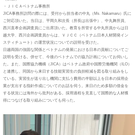
・ＪＩＣＡベトナム事務所
JICA事務所訪問の際には、受付から担当者の中丸（Ms. Nakamaru）氏に
ご対応頂いた。当日は、平岡久和次長（所長は出張中）、中丸舞所員、
西川直孝企画調査員にご出席頂いた。教育を所管する中丸所員からは日
越大学、西川企画調査員からは、ＶＪＣＣ（ベトナム日本人材開発イン
スティチュート）の運営状況についての説明を受けた。
日越両国の強固な関係とベトナムの発展における日本の貢献についてご
説明を受ける。併せて、今後のベトナムでの協力計画についてお伺いし
た。また、国際協力機構（JICA）はベトナム政府や国際労働機関（ILO）
と連携し、同国から来日する技能実習生の負担軽減を図る取り組みをし
ている。実習生が送り出し機関に支払う費用の半額以上を日本の採用企
業が支出する指針作成についてのお話を伺う。来日のため多額の借金を
する状況には海外から批判がある。採用過程を見直して国際的な人材獲
得につなげる取り組みについても伺った。