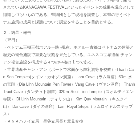
されているKANAGAWA FESTIVALといったイベントの成果も議会として
認識しづらいものである。県議団として現地を調査し、本県の行うベト
ナム施策の成果と課題について調査をすることを目的とする。
２，結果・報告
（15日）
・ベトナム王朝王都ホアルー跡 -現在、ホアルー古都はベトナムの建築と
歴史の複合施設で重要な役割を果たしている。ユネスコ世界遺産 チャン
アン複合施設を構成する４つの中核の 1 つである。
・世界遺産チャン・アン（ボートで水面から鍾乳洞等を視察）-Thanh Ca
o Son Temples(タイン・カオソン洞窟） Lam Cave（ラム洞窟）60ｍ 水
の宮殿（Dia Lihn Mountain Pen Tower）Vang Cave（ヴァン洞窟） Thanh
Truot Cave（タンチュト洞窟）320ｍ Soul Tien Temple（スオルティエン
寺院） Di Linh Mountain（ディリン山） Kim Quy Moutain （キムクイ
山） Dai Cave（ダイの洞窟） Lam Royal Steps（ラムロイヤルステップ
ス）
・ＡＮＡハノイ支局 星谷支局長と意見交換