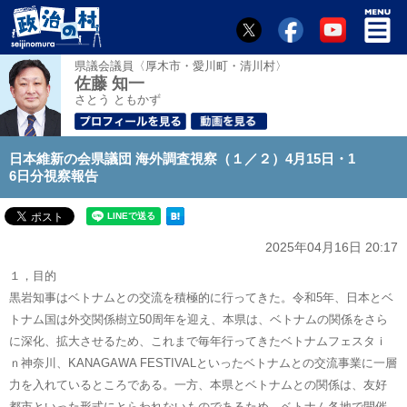
県議会議員〈厚木市・愛川町・清川村〉
佐藤 知一
さとう ともかず
日本維新の会県議団 海外調査視察（１／２）4月15日・1
6日分視察報告
2025年04月16日 20:17
１，目的
黒岩知事はベトナムとの交流を積極的に行ってきた。令和5年、日本とベ
トナム国は外交関係樹立50周年を迎え、本県は、ベトナムの関係をさら
に深化、拡大させるため、これまで毎年行ってきたベトナムフェスタｉ
ｎ神奈川、KANAGAWA FESTIVALといったベトナムとの交流事業に一層
力を入れているところである。一方、本県とベトナムとの関係は、友好
都市といった形式にとらわれないものであるため、ベトナム各地で開催