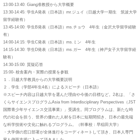
13:00-13:40: Giang准教授から大学概要
13:30-14:45: 学生A発表（日本語）mr.ジュイ（日越大学一期生 筑波大学
留学経験有）
13:45-14:00: 学生B発表（日本語）ms.チョウ 4年生（金沢大学留学経験
有）
14:00-14:15: 学生C発表（日本語）ms.ミン 4年生
14:15-14:30: 学生D発表（日本語）ms.ガー 4年生（神戸女子大学留学経
験有）
14:30-15:00: 質疑応答
15:00- 校舎案内・実際の授業を参観
１．日越大学教員からの大学概要説明
２．学生（学部4年生4名）によるスピーチ（日本語）
※スピーチ内容は日越大学を選んだ理由や今後の目標など。2名は、「さ
くらサイエンスプログラムAsia from Interdisciplinary Perspectives（JST
国際青少年サイエンス交流事業）」受講生。同プログラムは、新たな時
代の社会を担う、世界の優れた人材を日本に短期間招き、日本の最先端
な科学技術や文化に触れるプログラム。（幹事校：早稲田大学）
・大学側の窓口部署が全体進行をコーディネートして頂き、日本人専門
家も側面支援に入って頂きました。