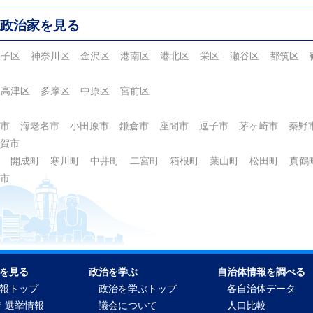
政治家を見る
磯子区
神奈川区
金沢区
港南区
港北区
栄区
瀬谷区
都筑区
高津区
多摩区
中原区
宮前区
市
海老名市
小田原市
鎌倉市
座間市
逗子市
茅ヶ崎市
秦野
賀市
開成町
寒川町
中井町
二宮町
箱根町
葉山町
松田町
真鶴
市
を見る
政治を学ぶ
自治体情報を調べる
報トップ
政治を学ぶトップ
各自治体データ
年 選挙情報
議会について
人口比較