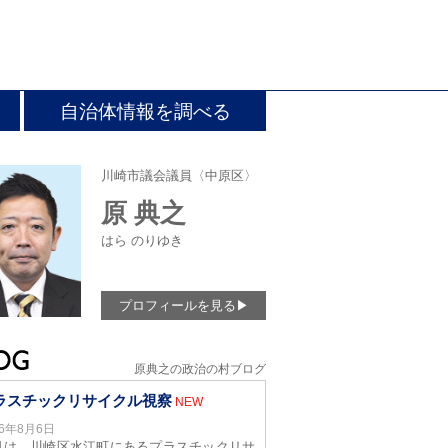
自治体情報を調べる
川崎市議会議員〈中原区〉
原 典之
はら のりゆき
プロフィールを見る
▶
原典之の政治の村ブログ
ラスチックリサイクル視察
NEW
26年8月6日
日は、川崎区水江町にあるプラスチックリサ