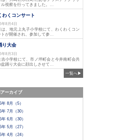
クル視察を行ってきました。…
くわくコンサート
26年8月4日
日は、地元上丸子小学校にて、わくわくコン
ートが開催され、参加して参…
踊り大会
26年8月3日
住吉小学校にて、市ノ坪町会と今井南町会共
の盆踊り大会に顔出しさせて…
一覧へ
▶
別アーカイブ
26年 8月（5）
26年 7月（30）
26年 6月（30）
26年 5月（27）
26年 4月（24）