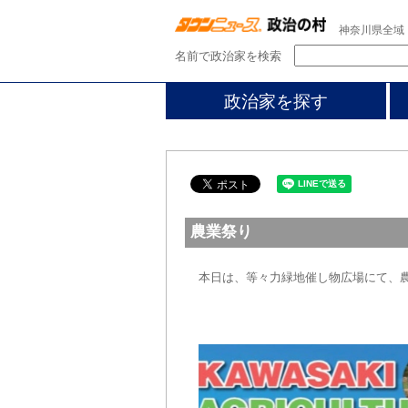
神奈川県全域
名前で政治家を検索
政治家を探す
農業祭り
本日は、等々力緑地催し物広場にて、