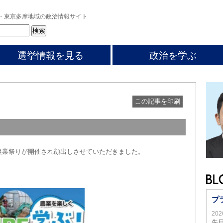
・東京多摩地域の政治情報サイト
選挙情報を見る
政治を学ぶ
この記事を印刷
農業祭りが開催され顔出しさせていただきました。
プ
20
先