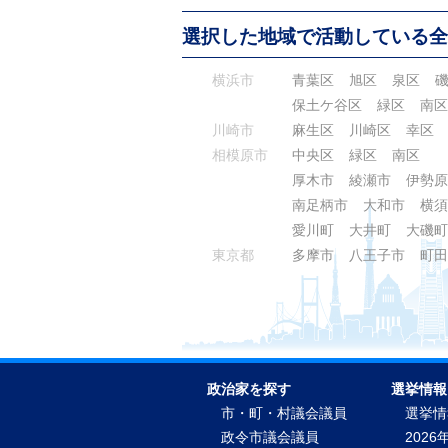
選択した地域で活動している全
横浜市
青葉区
旭区
泉区
保土ケ谷区
緑区
南区
川崎市
麻生区
川崎区
幸区
相模原市
中央区
緑区
南区
厚木市
綾瀬市
伊勢原
南足柄市
大和市
横須
愛川町
大井町
大磯町
東京都
多摩市
八王子市
町田
政治家を探す
選挙情報
市・町・村議会議員
選挙情
政令市議会議員
2026