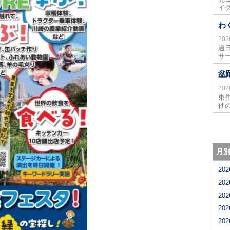
イ
わ
20
過
サ
盆
20
東
催
月
20
20
20
20
20