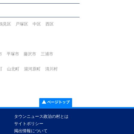
鶴見区
戸塚区
中区
西区
市
平塚市
藤沢市
三浦市
町
山北町
湯河原町
清川村
タウンニュース政治の村とは
サイトポリシー
掲出情報について