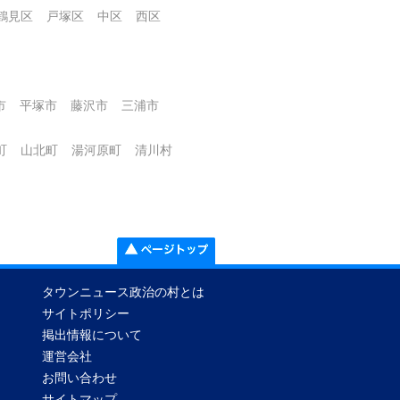
鶴見区
戸塚区
中区
西区
市
平塚市
藤沢市
三浦市
町
山北町
湯河原町
清川村
タウンニュース政治の村とは
サイトポリシー
掲出情報について
運営会社
お問い合わせ
サイトマップ