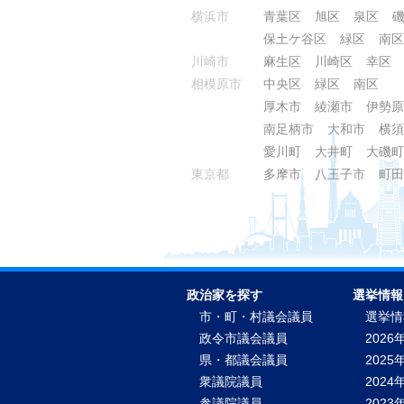
横浜市
青葉区
旭区
泉区
保土ケ谷区
緑区
南区
川崎市
麻生区
川崎区
幸区
相模原市
中央区
緑区
南区
厚木市
綾瀬市
伊勢原
南足柄市
大和市
横須
愛川町
大井町
大磯町
東京都
多摩市
八王子市
町田
政治家を探す
選挙情報
市・町・村議会議員
選挙情
政令市議会議員
2026
県・都議会議員
2025
衆議院議員
2024
参議院議員
2023