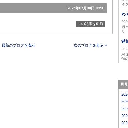
イ
2025年07月04日 09:01
わ
20
この記事を印刷
過
サ
盆
最新のブログを表示
次のブログを表示 >
20
東
催
月
20
20
20
20
20