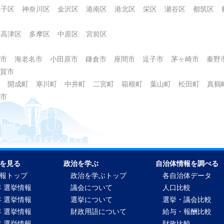
磯子区
神奈川区
金沢区
港南区
港北区
栄区
瀬谷区
都筑区
高津区
多摩区
中原区
宮前区
市
海老名市
小田原市
鎌倉市
座間市
逗子市
茅ヶ崎市
秦野
賀市
開成町
寒川町
中井町
二宮町
箱根町
葉山町
松田町
真鶴
市
を見る
政治を学ぶ
自治体情報を調べる
報トップ
政治を学ぶトップ
各自治体データ
年 選挙情報
議会について
人口比較
年 選挙情報
選挙について
選挙・議会比較
年 選挙情報
財政用語について
給与・報酬比較
年 選挙情報
財政比較