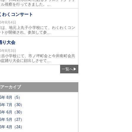
クル視察を行ってきました。…
くわくコンサート
26年8月4日
日は、地元上丸子小学校にて、わくわくコン
ートが開催され、参加して参…
踊り大会
26年8月3日
住吉小学校にて、市ノ坪町会と今井南町会共
の盆踊り大会に顔出しさせて…
一覧へ
▶
別アーカイブ
26年 8月（5）
26年 7月（30）
26年 6月（30）
26年 5月（27）
26年 4月（24）