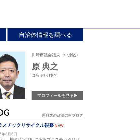
自治体情報を調べる
川崎市議会議員〈中原区〉
原 典之
はら のりゆき
プロフィールを見る
▶
原典之の政治の村ブログ
ラスチックリサイクル視察
NEW
26年8月6日
日は、川崎区水江町にあるプラスチックリサ