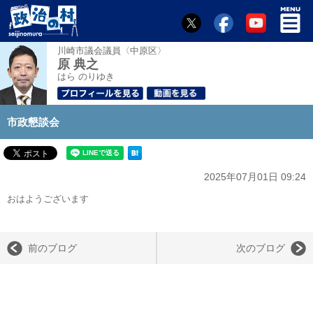
川崎市議会議員〈中原区〉
原 典之
はら のりゆき
市政懇談会
2025年07月01日 09:24
おはようございます
前のブログ
次のブログ