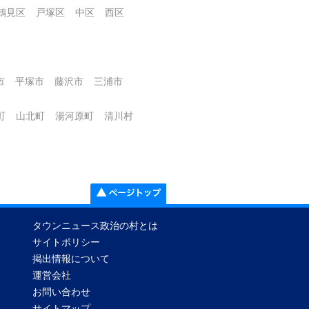
鶴見区
戸塚区
中区
西区
市
平塚市
藤沢市
三浦市
町
山北町
湯河原町
清川村
タウンニュース政治の村とは
サイトポリシー
掲出情報について
運営会社
お問い合わせ
サイトマップ