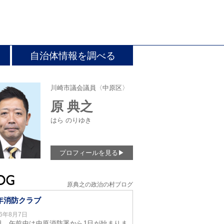
自治体情報を調べる
川崎市議会議員〈中原区〉
原 典之
はら のりゆき
プロフィールを見る
▶
原典之の政治の村ブログ
年消防クラブ
26年8月7日
日、午前中は中原消防署から1日が始まりま