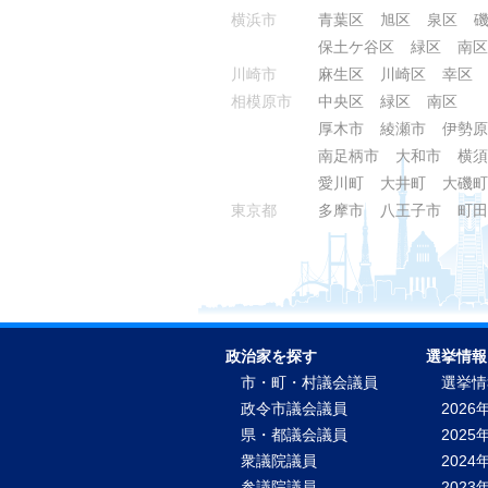
横浜市
青葉区
旭区
泉区
保土ケ谷区
緑区
南区
川崎市
麻生区
川崎区
幸区
相模原市
中央区
緑区
南区
厚木市
綾瀬市
伊勢原
南足柄市
大和市
横須
愛川町
大井町
大磯町
東京都
多摩市
八王子市
町田
政治家を探す
選挙情報
市・町・村議会議員
選挙情
政令市議会議員
2026
県・都議会議員
2025
衆議院議員
2024
参議院議員
2023