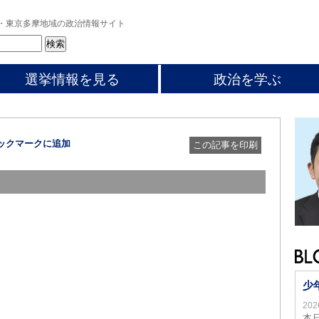
・東京多摩地域の政治情報サイト
選挙情報を見る
政治を学ぶ
この記事を印刷
少
20
本