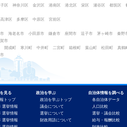
磯子区
神奈川区
金沢区
港南区
港北区
栄区
瀬谷区
都筑区
高津区
多摩区
中原区
宮前区
市
海老名市
小田原市
鎌倉市
座間市
逗子市
茅ヶ崎市
秦野
賀市
開成町
寒川町
中井町
二宮町
箱根町
葉山町
松田町
真鶴
市
を見る
政治を学ぶ
自治体情報を調べる
報トップ
政治を学ぶトップ
各自治体データ
年 選挙情報
議会について
人口比較
年 選挙情報
選挙について
選挙・議会比較
年 選挙情報
財政用語について
給与・報酬比較
年 選挙情報
財政比較