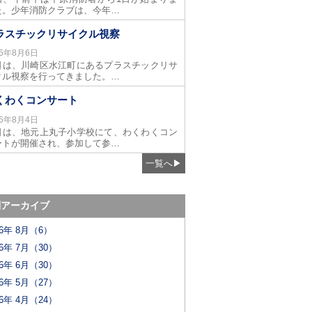
た。少年消防クラブは、今年…
ラスチックリサイクル視察
26年8月6日
日は、川崎区水江町にあるプラスチックリサ
クル視察を行ってきました。…
くわくコンサート
26年8月4日
日は、地元上丸子小学校にて、わくわくコン
ートが開催され、参加して参…
一覧へ
▶
別アーカイブ
26年 8月（6）
26年 7月（30）
26年 6月（30）
26年 5月（27）
26年 4月（24）