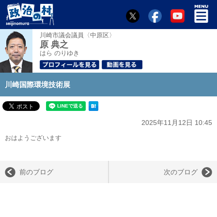
川崎市議会議員〈中原区〉
原 典之
はら のりゆき
川崎国際環境技術展
2025年11月12日 10:45
おはようございます
前のブログ
次のブログ