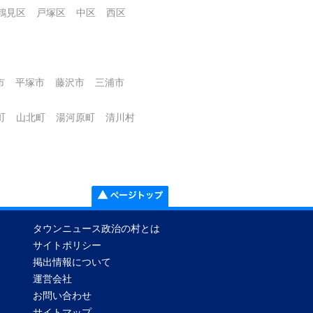
鶴見区
戸塚区
中区
西区
市
平塚市
藤沢市
三浦市
町
山北町
湯河原町
清川村
タウンニュース政治の村とは
サイトポリシー
掲出情報について
運営会社
お問い合わせ
サイトマップ