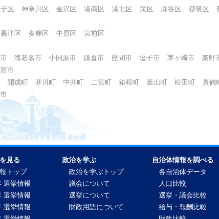
磯子区
神奈川区
金沢区
港南区
港北区
栄区
瀬谷区
都筑区
高津区
多摩区
中原区
宮前区
市
海老名市
小田原市
鎌倉市
座間市
逗子市
茅ヶ崎市
秦野
賀市
開成町
寒川町
中井町
二宮町
箱根町
葉山町
松田町
真鶴
市
を見る
政治を学ぶ
自治体情報を調べる
報トップ
政治を学ぶトップ
各自治体データ
年 選挙情報
議会について
人口比較
年 選挙情報
選挙について
選挙・議会比較
年 選挙情報
財政用語について
給与・報酬比較
年 選挙情報
財政比較