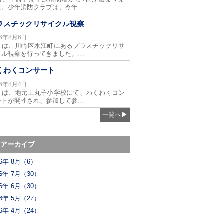
た。少年消防クラブは、今年…
ラスチックリサイクル視察
26年8月6日
日は、川崎区水江町にあるプラスチックリサ
クル視察を行ってきました。…
くわくコンサート
26年8月4日
日は、地元上丸子小学校にて、わくわくコン
ートが開催され、参加して参…
一覧へ
▶
別アーカイブ
26年 8月（6）
26年 7月（30）
26年 6月（30）
26年 5月（27）
26年 4月（24）