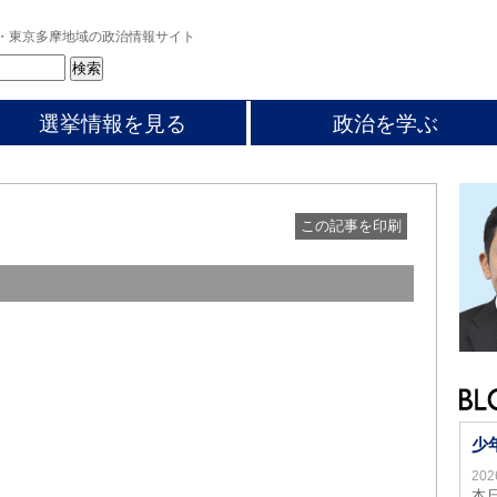
・東京多摩地域の政治情報サイト
選挙情報を見る
政治を学ぶ
この記事を印刷
少
20
本