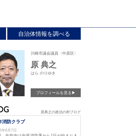
自治体情報を調べる
川崎市議会議員〈中原区〉
原 典之
はら のりゆき
プロフィールを見る
▶
原典之の政治の村ブログ
年消防クラブ
26年8月7日
日、午前中は中原消防署から1日が始まりま