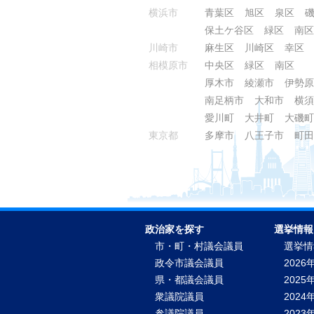
横浜市
青葉区
旭区
泉区
保土ケ谷区
緑区
南区
川崎市
麻生区
川崎区
幸区
相模原市
中央区
緑区
南区
厚木市
綾瀬市
伊勢原
南足柄市
大和市
横須
愛川町
大井町
大磯町
東京都
多摩市
八王子市
町田
政治家を探す
選挙情報
市・町・村議会議員
選挙情
政令市議会議員
2026
県・都議会議員
2025
衆議院議員
2024
参議院議員
2023