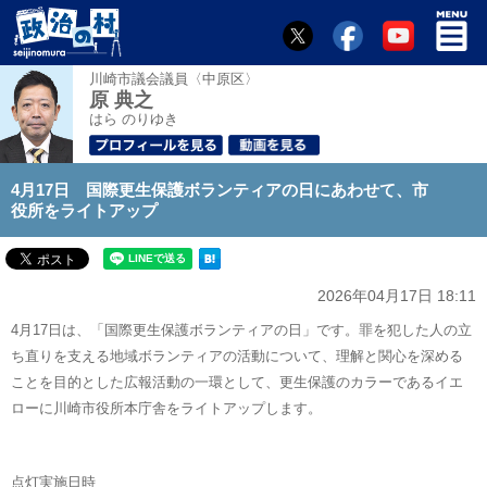
川崎市議会議員〈中原区〉
原 典之
はら のりゆき
4月17日 国際更生保護ボランティアの日にあわせて、市
役所をライトアップ
2026年04月17日 18:11
4月17日は、「国際更生保護ボランティアの日」です。罪を犯した人の立
ち直りを支える地域ボランティアの活動について、理解と関心を深める
ことを目的とした広報活動の一環として、更生保護のカラーであるイエ
ローに川崎市役所本庁舎をライトアップします。
点灯実施日時