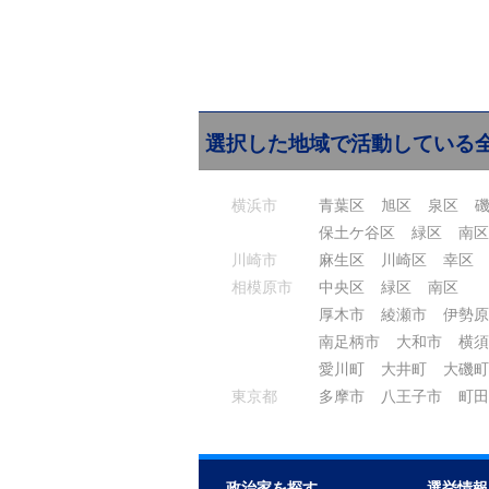
選択した地域で活動している
横浜市
青葉区
旭区
泉区
保土ケ谷区
緑区
南区
川崎市
麻生区
川崎区
幸区
相模原市
中央区
緑区
南区
厚木市
綾瀬市
伊勢原
南足柄市
大和市
横須
愛川町
大井町
大磯町
東京都
多摩市
八王子市
町田
政治家を探す
選挙情報