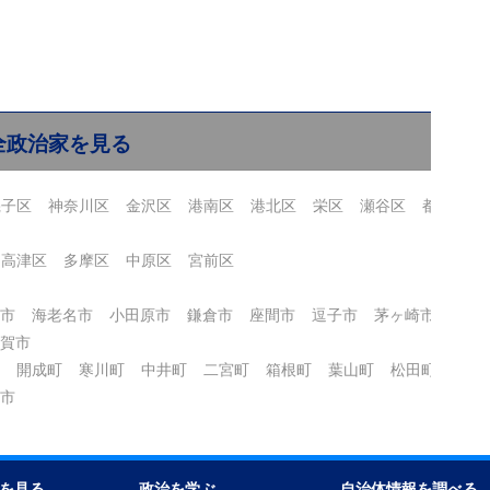
全政治家を見る
磯子区
神奈川区
金沢区
港南区
港北区
栄区
瀬谷区
都筑区
高津区
多摩区
中原区
宮前区
市
海老名市
小田原市
鎌倉市
座間市
逗子市
茅ヶ崎市
秦野
賀市
開成町
寒川町
中井町
二宮町
箱根町
葉山町
松田町
真鶴
市
を見る
政治を学ぶ
自治体情報を調べる