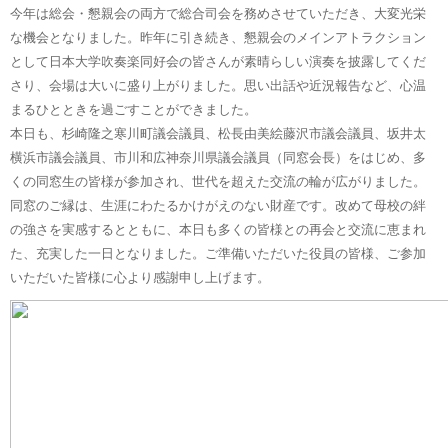
今年は総会・懇親会の両方で総合司会を務めさせていただき、大変光栄
な機会となりました。昨年に引き続き、懇親会のメインアトラクション
として日本大学吹奏楽同好会の皆さんが素晴らしい演奏を披露してくだ
さり、会場は大いに盛り上がりました。思い出話や近況報告など、心温
まるひとときを過ごすことができました。
本日も、杉崎隆之寒川町議会議員、松長由美絵藤沢市議会議員、坂井太
横浜市議会議員、市川和広神奈川県議会議員（同窓会長）をはじめ、多
くの同窓生の皆様が参加され、世代を超えた交流の輪が広がりました。
同窓のご縁は、生涯にわたるかけがえのない財産です。改めて母校の絆
の強さを実感するとともに、本日も多くの皆様との再会と交流に恵まれ
た、充実した一日となりました。ご準備いただいた役員の皆様、ご参加
いただいた皆様に心より感謝申し上げます。