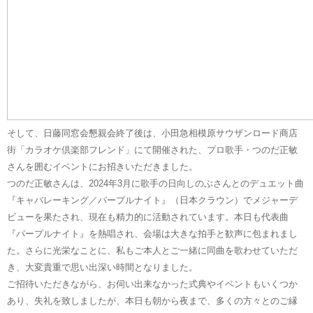
そして、日藤同窓会懇親会終了後は、小田急相模原サウザンロード商店
街「カラオケ倶楽部フレンド」にて開催された、プロ歌手・つのだ正敏
さんを囲むイベントにお招きいただきました。
つのだ正敏さんは、2024年3月に歌手の日向しのぶさんとのデュエット曲
『キャバレーキング／パープルナイト』（日本クラウン）でメジャーデ
ビューを果たされ、現在も精力的に活動されています。本日も代表曲
『パープルナイト』を熱唱され、会場は大きな拍手と歓声に包まれまし
た。さらに光栄なことに、私もご本人とご一緒に同曲を歌わせていただ
き、大変貴重で思い出深い時間となりました。
ご招待いただきながら、お伺い出来なかった式典やイベントもいくつか
あり、失礼を致しましたが、本日も朝から夜まで、多くの方々とのご縁