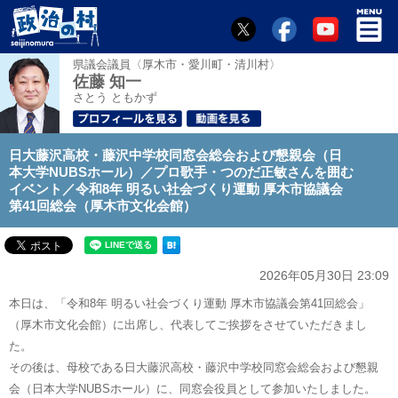
県議会議員〈厚木市・愛川町・清川村〉
佐藤 知一
さとう ともかず
日大藤沢高校・藤沢中学校同窓会総会および懇親会（日
本大学NUBSホール）／プロ歌手・つのだ正敏さんを囲む
イベント／令和8年 明るい社会づくり運動 厚木市協議会
第41回総会（厚木市文化会館）
2026年05月30日 23:09
本日は、「令和8年 明るい社会づくり運動 厚木市協議会第41回総会」
（厚木市文化会館）に出席し、代表してご挨拶をさせていただきまし
た。
その後は、母校である日大藤沢高校・藤沢中学校同窓会総会および懇親
会（日本大学NUBSホール）に、同窓会役員として参加いたしました。