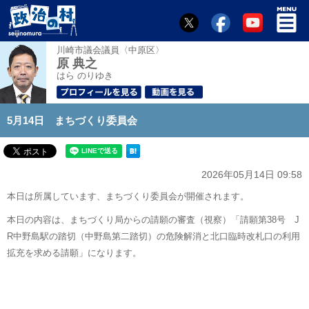
川崎市議会議員〈中原区〉
原 典之
はら のりゆき
5月14日 まちづくり委員会
2026年05月14日 09:58
本日は所属しています、まちづくり委員会が開催されます。
本日の内容は、まちづくり局からの請願の審査（視察）「請願第38号 J
R中野島駅の踏切（中野島第二踏切）の危険解消と北口臨時改札口の利用
拡充を求める請願」になります。