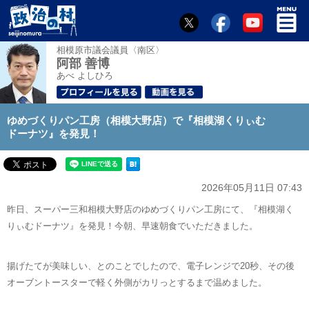
相模原市議会議員〈南区〉
阿部 善博
あべ よしひろ
ゆめづくりパン工房（相模大野店）で『相模湖くりぃむ
ドーナツ』を発見！
2026年05月11日 07:43
昨日、スーパー三和相模大野店のゆめづくりパン工房にて、『相模湖く
りぃむドーナツ』を発見！今朝、早速朝食でいただきました。
揚げたてが美味しい、とのことでしたので、電子レンジで20秒、その後
オーブントースターで軽く外側がカリっとするまで温めました。