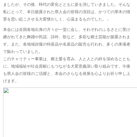
ましたが、その後、時代の変化とともに姿を消していきました。そんな
私にとって、本日披露された県人会の皆様の演目は、かつての厚木の情
景を思い起こさせる大変懐かしく、心温まるものでした。」
本会には全国各地出身の方々が一堂に会し、それぞれのふるさとに受け
継がれてきた舞踊や民謡、詩吟、歌など、多彩な郷土芸能が披露されま
す。また、各地域自慢の特産品や名産品の販売も行われ、多くの来場者
で賑わっていました。
このチャリティー事業は、郷土愛を育み、人と人との絆を深めるととも
に、地域福祉や社会貢献にもつながる大変意義深い取り組みです。今後
も県人会の皆様のご活躍と、本会のさらなる発展を心よりお祈り申し上
げます。