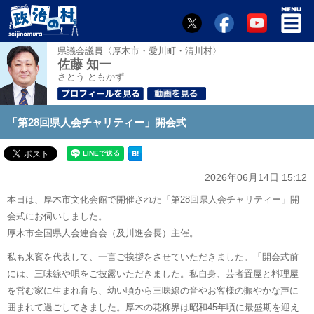
県議会議員〈厚木市・愛川町・清川村〉
佐藤 知一
さとう ともかず
「第28回県人会チャリティー」開会式
2026年06月14日 15:12
本日は、厚木市文化会館で開催された「第28回県人会チャリティー」開
会式にお伺いしました。
厚木市全国県人会連合会（及川進会長）主催。
私も来賓を代表して、一言ご挨拶をさせていただきました。「開会式前
には、三味線や唄をご披露いただきました。私自身、芸者置屋と料理屋
を営む家に生まれ育ち、幼い頃から三味線の音やお客様の賑やかな声に
囲まれて過ごしてきました。厚木の花柳界は昭和45年頃に最盛期を迎え