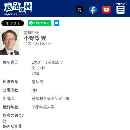
愛川町長
小野澤 豊
おのざわ ゆたか
生年月日
1953年（昭和28年）
3月17日
73歳
所属政党
無所属
当選回数
3回
出身地
神奈川県愛甲郡愛川町
最終学歴
関東学院大学
座右の銘また
は
好きな言葉