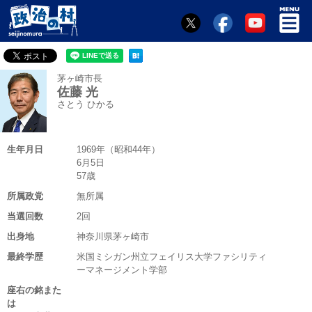
茅ヶ崎市長
佐藤 光
さとう ひかる
生年月日
1969年（昭和44年）
6月5日
57歳
所属政党
無所属
当選回数
2回
出身地
神奈川県茅ヶ崎市
最終学歴
米国ミシガン州立フェイリス大学ファシリティ
ーマネージメント学部
座右の銘また
は