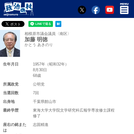
相模原市議会議員〈南区〉
加藤 明徳
かとう あきのり
生年月日
1957年（昭和32年）
8月30日
68歳
所属政党
公明党
当選回数
7回
出身地
千葉県館山市
最終学歴
東海大学大学院文学研究科広報学専攻修士課程
修了
座右の銘また
志固精進
は