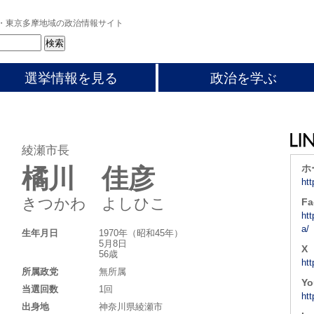
・東京多摩地域の政治情報サイト
選挙情報を見る
政治を学ぶ
綾瀬市長
ホ
橘川 佳彦
ht
きつかわ よしひこ
Fa
ht
a/
生年月日
1970年（昭和45年）
5月8日
X
56歳
htt
所属政党
無所属
Yo
当選回数
1回
ht
出身地
神奈川県綾瀬市