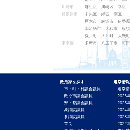
川崎市
麻生区
川崎区
幸区
相模原市
中央区
緑区
南区
厚木市
綾瀬市
伊勢原
南足柄市
大和市
横須
愛川町
大井町
大磯町
東京都
多摩市
八王子市
町田
政治家を探す
選挙情報
市・町・村議会議員
選挙情
政令市議会議員
2026
県・都議会議員
2025
衆議院議員
2024
参議院議員
2023
首長
202