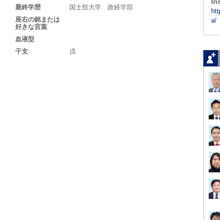
In
最終学歴
国士舘大学 政経学部
ht
座右の銘または
a/
好きな言葉
血液型
干支
戌