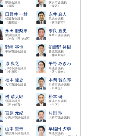
県議会議員
横浜市会議員
〈旭区〉
〈緑区〉
田野井 一雄
永井 真人
横浜市会議員
県議会議員
〈港南区〉
〈横須賀市〉
永田 磨梨奈
奈良 直史
衆議院議員
厚木市議会議員
〈神奈川県 第4区〉
野崎 審也
初鹿野 裕樹
平塚市議会議員
参議院議員
〈神奈川県〉
原 典之
平野 みぎわ
川崎市議会議員
県議会議員
〈中原区〉
〈茅ヶ崎市〉
福本 隆史
本間 賢次郎
大和市議会議員
川崎市議会議員
〈川崎区〉
桝 晴太郎
松本 研
県議会議員
横浜市会議員
〈茅ヶ崎市〉
〈中区〉
宮原 元紀
村田 玲
小田原市議会議員
大和市議会議員
山本 賢寿
早稲田 夕季
横須賀市議会議員
衆議院議員