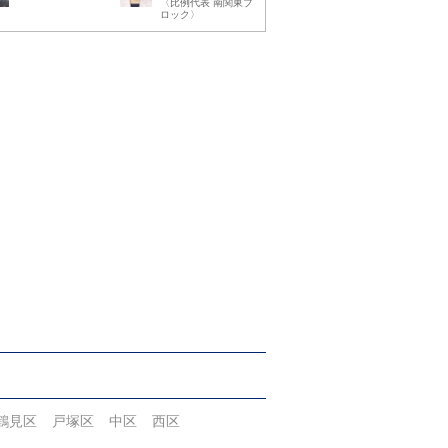
〈比例代表 南関東ブ
ロック〉
鶴見区
戸塚区
中区
西区