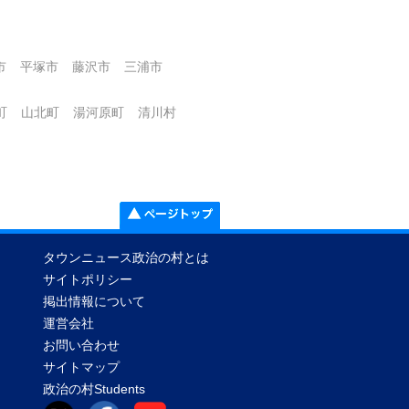
市
平塚市
藤沢市
三浦市
町
山北町
湯河原町
清川村
タウンニュース政治の村とは
サイトポリシー
掲出情報について
運営会社
お問い合わせ
サイトマップ
政治の村Students