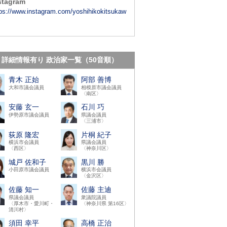
stagram
tps://www.instagram.com/yoshihikokitsukaw
詳細情報有り 政治家一覧（50音順）
青木 正始
阿部 善博
大和市議会議員
相模原市議会議員
〈南区〉
安藤 玄一
石川 巧
伊勢原市議会議員
県議会議員
〈三浦市〉
荻原 隆宏
片桐 紀子
横浜市会議員
県議会議員
〈西区〉
〈神奈川区〉
城戸 佐和子
黒川 勝
小田原市議会議員
横浜市会議員
〈金沢区〉
佐藤 知一
佐藤 主迪
県議会議員
衆議院議員
〈厚木市・愛川町・
〈神奈川県 第16区〉
清川村〉
須田 幸平
高橋 正治