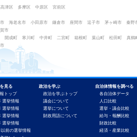
高津区
多摩区
中原区
宮前区
市
海老名市
小田原市
鎌倉市
座間市
逗子市
茅ヶ崎市
秦野
賀市
開成町
寒川町
中井町
二宮町
箱根町
葉山町
松田町
真鶴
市
を見る
政治を学ぶ
自治体情報を調べる
報トップ
政治を学ぶトップ
各自治体データ
年 選挙情報
議会について
人口比較
年 選挙情報
選挙について
選挙・議会比較
年 選挙情報
財政用語について
給与・報酬比較
年 選挙情報
財政比較
2年以前の選挙情報
経済・産業比較