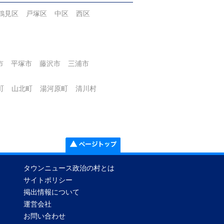
鶴見区
戸塚区
中区
西区
市
平塚市
藤沢市
三浦市
町
山北町
湯河原町
清川村
タウンニュース政治の村とは
サイトポリシー
掲出情報について
運営会社
お問い合わせ