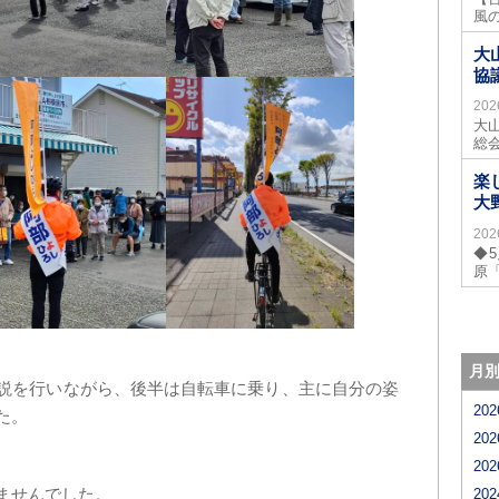
風
大
協
20
大
総
楽
大
20
◆
原
月
説を行いながら、後半は自転車に乗り、主に自分の姿
20
た。
20
20
ませんでした。
20