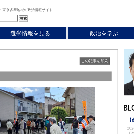
・東京多摩地域の政治情報サイト
選挙情報を見る
政治を学ぶ
この記事を印刷
【
20
【