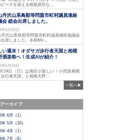
のピークを迎える相模原市な…
山丹沢山系鳥獣等問題市町村議員連絡
議会 総会出席しました。
26年5月26日
山丹沢山系鳥獣等問題市町村議員連絡協議会
会出席しました。令和8年…
しい週末！オダサガ歩行者天国と相模
野酒楽祭へ！生成AIが紹介！
26年5月24日
5月24日（日）は南区が楽しい！小田急相模
「歩行者天国」と相模大野…
一覧へ
▶
別アーカイブ
26年 6月（1）
26年 5月（10）
26年 4月（1）
24年 7月（5）