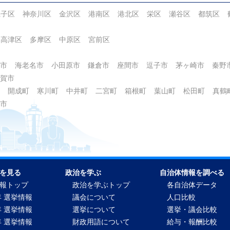
磯子区
神奈川区
金沢区
港南区
港北区
栄区
瀬谷区
都筑区
高津区
多摩区
中原区
宮前区
市
海老名市
小田原市
鎌倉市
座間市
逗子市
茅ヶ崎市
秦野
賀市
開成町
寒川町
中井町
二宮町
箱根町
葉山町
松田町
真鶴
市
を見る
政治を学ぶ
自治体情報を調べる
報トップ
政治を学ぶトップ
各自治体データ
年 選挙情報
議会について
人口比較
年 選挙情報
選挙について
選挙・議会比較
年 選挙情報
財政用語について
給与・報酬比較