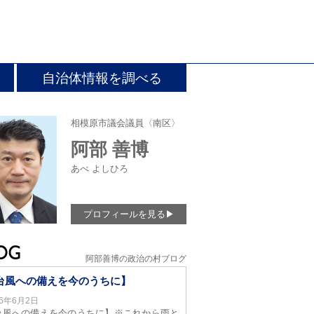
自治体情報を調べる
相模原市議会議員〈南区〉
阿部 善博
あべ よしひろ
プロフィールを見る
▶
阿部善博の政治の村ブログ
台風への備えを今のうちに】
26年6月2日
台風への備えを今のうちに】※これから雨と