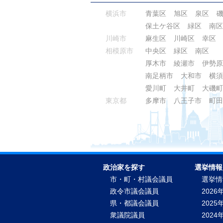
横浜市
青葉区
旭区
泉区
保土ケ谷区
緑区
南区
川崎市
麻生区
川崎区
幸区
相模原市
中央区
緑区
南区
厚木市
綾瀬市
伊勢原
南足柄市
大和市
横須
愛川町
大井町
大磯町
東京都
多摩市
八王子市
町田
政治家を探す
選挙情報
市・町・村議会議員
選挙情
政令市議会議員
2026
県・都議会議員
2025
衆議院議員
2024