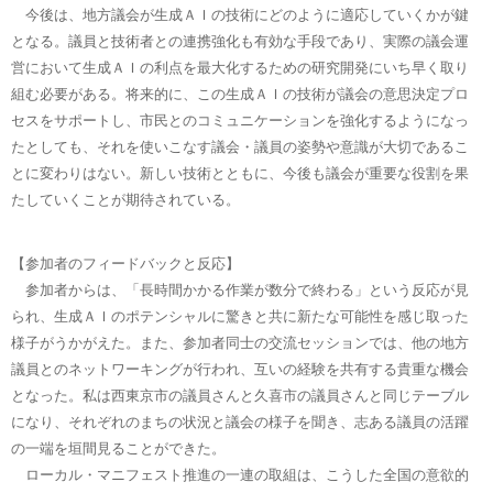
今後は、地方議会が生成ＡＩの技術にどのように適応していくかが鍵
となる。議員と技術者との連携強化も有効な手段であり、実際の議会運
営において生成ＡＩの利点を最大化するための研究開発にいち早く取り
組む必要がある。将来的に、この生成ＡＩの技術が議会の意思決定プロ
セスをサポートし、市民とのコミュニケーションを強化するようになっ
たとしても、それを使いこなす議会・議員の姿勢や意識が大切であるこ
とに変わりはない。新しい技術とともに、今後も議会が重要な役割を果
たしていくことが期待されている​​。
【参加者のフィードバックと反応】
参加者からは、「長時間かかる作業が数分で終わる」という反応が見
られ、生成ＡＩのポテンシャルに驚きと共に新たな可能性を感じ取った
様子がうかがえた。また、参加者同士の交流セッションでは、他の地方
議員とのネットワーキングが行われ、互いの経験を共有する貴重な機会
となった​​。私は西東京市の議員さんと久喜市の議員さんと同じテーブル
になり、それぞれのまちの状況と議会の様子を聞き、志ある議員の活躍
の一端を垣間見ることができた。
ローカル・マニフェスト推進の一連の取組は、こうした全国の意欲的