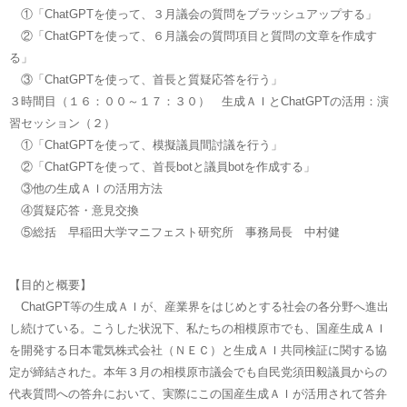
①「ChatGPTを使って、３月議会の質問をブラッシュアップする」
②「ChatGPTを使って、６月議会の質問項目と質問の文章を作成す
る」
③「ChatGPTを使って、首長と質疑応答を行う」
３時間目（１６：００～１７：３０） 生成ＡＩとChatGPTの活用：演
習セッション（２）
①「ChatGPTを使って、模擬議員間討議を行う」
②「ChatGPTを使って、首長botと議員botを作成する」
③他の生成ＡＩの活用方法
④質疑応答・意見交換
⑤総括 早稲田大学マニフェスト研究所 事務局長 中村健
【目的と概要】
ChatGPT等の生成ＡＩが、産業界をはじめとする社会の各分野へ進出
し続けている。こうした状況下、私たちの相模原市でも、国産生成ＡＩ
を開発する日本電気株式会社（ＮＥＣ）と生成ＡＩ共同検証に関する協
定が締結された。本年３月の相模原市議会でも自民党須田毅議員からの
代表質問への答弁において、実際にこの国産生成ＡＩが活用されて答弁