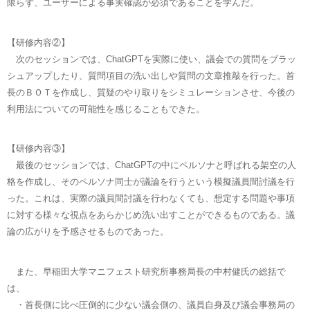
限らず、ユーザーによる事実確認が必須であることを学んだ。
【研修内容②】
次のセッションでは、ChatGPTを実際に使い、議会での質問をブラッ
シュアップしたり、質問項目の洗い出しや質問の文章推敲を行った。首
長のＢＯＴを作成し、質疑のやり取りをシミュレーションさせ、今後の
利用法についての可能性を感じることもできた。
【研修内容③】
最後のセッションでは、ChatGPTの中にペルソナと呼ばれる架空の人
格を作成し、そのペルソナ同士が議論を行うという模擬議員間討議を行
った。これは、実際の議員間討議を行わなくても、想定する問題や事項
に対する様々な視点をあらかじめ洗い出すことができるものである。議
論の広がりを予感させるものであった。
また、早稲田大学マニフェスト研究所事務局長の中村健氏の総括で
は、
・首長側に比べ圧倒的に少ない議会側の、議員自身及び議会事務局の