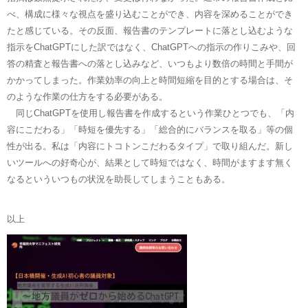
べ、構成に様々な視点を盛り込むことができ、内容を深めることができ
たと感じている。その反面、報告書のテンプレートに落とし込むような
指示をChatGPTにした訳ではなく、ChatGPTへの指示の作りこみや、回
答の精査と報告書への落とし込みなど、いつもより数倍の時間と手間が
かかってしまった。作業効率の向上と時間短縮を目的とする場合は、そ
のような作業の仕方をする必要がある。
同じChatGPTを使用し報告書を作成するという作業ひとつでも、「内
容にこだわる」「時短を優先する」「総合的にバランスを取る」等の個
性が出る。私は「内容にトコトンこだわるタイプ」で取り組んだ。新し
いツールへの好奇心が、結果として時短ではなく、時間がますます無く
なるといういつもの状況を助長してしまうこともある。
以上