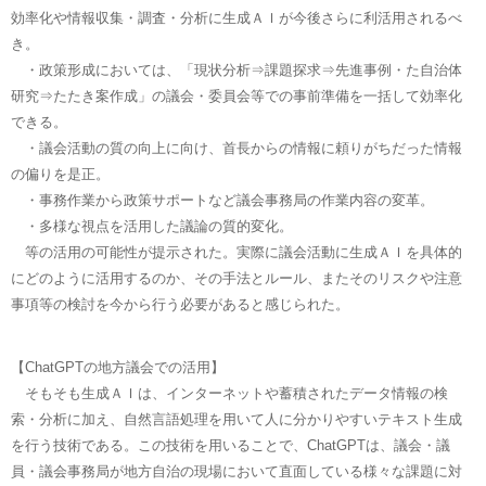
効率化や情報収集・調査・分析に生成ＡＩが今後さらに利活用されるべ
き。
・政策形成においては、「現状分析⇒課題探求⇒先進事例・た自治体
研究⇒たたき案作成」の議会・委員会等での事前準備を一括して効率化
できる。
・議会活動の質の向上に向け、首長からの情報に頼りがちだった情報
の偏りを是正。
・事務作業から政策サポートなど議会事務局の作業内容の変革。
・多様な視点を活用した議論の質的変化。
等の活用の可能性が提示された。実際に議会活動に生成ＡＩを具体的
にどのように活用するのか、その手法とルール、またそのリスクや注意
事項等の検討を今から行う必要があると感じられた。
【ChatGPTの地方議会での活用】
そもそも生成ＡＩは、インターネットや蓄積されたデータ情報の検
索・分析に加え、自然言語処理を用いて人に分かりやすいテキスト生成
を行う技術である。この技術を用いることで、ChatGPTは、議会・議
員・議会事務局が地方自治の現場において直面している様々な課題に対