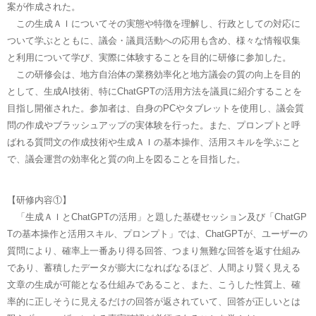
案が作成された。
この生成ＡＩについてその実態や特徴を理解し、行政としての対応に
ついて学ぶとともに、議会・議員活動への応用も含め、様々な情報収集
と利用について学び、実際に体験することを目的に研修に参加した。
この研修会は、地方自治体の業務効率化と地方議会の質の向上を目的
として、生成AI技術、特にChatGPTの活用方法を議員に紹介することを
目指し開催された。参加者は、自身のPCやタブレットを使用し、議会質
問の作成やブラッシュアップの実体験を行った。また、プロンプトと呼
ばれる質問文の作成技術や生成ＡＩの基本操作、活用スキルを学ぶこと
で、議会運営の効率化と質の向上を図ることを目指した​​。
【研修内容①】
「生成ＡＩとChatGPTの活用」と題した基礎セッション及び「ChatGP
Tの基本操作と活用スキル、プロンプト」では、ChatGPTが、ユーザーの
質問により、確率上一番あり得る回答、つまり無難な回答を返す仕組み
であり、蓄積したデータが膨大になればなるほど、人間より賢く見える
文章の生成が可能となる仕組みであること、また、こうした性質上、確
率的に正しそうに見えるだけの回答が返されていて、回答が正しいとは