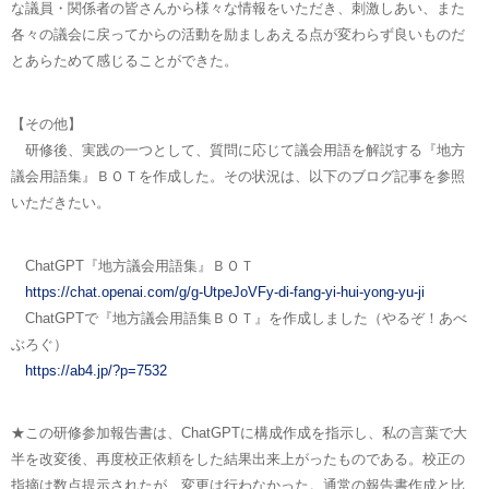
な議員・関係者の皆さんから様々な情報をいただき、刺激しあい、また
各々の議会に戻ってからの活動を励ましあえる点が変わらず良いものだ
とあらためて感じることができた。
【その他】
研修後、実践の一つとして、質問に応じて議会用語を解説する『地方
議会用語集』ＢＯＴを作成した。その状況は、以下のブログ記事を参照
いただきたい。
ChatGPT『地方議会用語集』ＢＯＴ
https://chat.openai.com/g/g-UtpeJoVFy-di-fang-yi-hui-yong-yu-ji
ChatGPTで『地方議会用語集ＢＯＴ』を作成しました（やるぞ！あべ
ぶろぐ）
https://ab4.jp/?p=7532
★この研修参加報告書は、ChatGPTに構成作成を指示し、私の言葉で大
半を改変後、再度校正依頼をした結果出来上がったものである。校正の
指摘は数点提示されたが、変更は行わなかった。通常の報告書作成と比