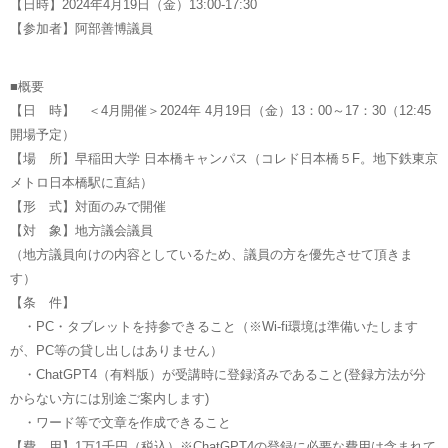
【日時】2024年4月19日（金）13:00-17:30
【参加者】阿部善博議員
■概要
【日 時】 ＜4月開催＞2024年 4月19日（金）13：00～17：30（12:45
開場予定）
【場 所】早稲田大学 日本橋キャンパス（コレド日本橋５F。地下鉄東京
メトロ日本橋駅に直結）
【形 式】対面のみで開催
【対 象】地方議会議員
（地方議員向けの内容としているため、議員の方を優先させて頂きま
す）
【条 件】
・PC・タブレットを持参できること（※Wi-fi環境は準備いたします
が、PC等の貸し出しはありません）
・ChatGPT4（有料版）が受講時に登録済みであること(登録方法が分
からない方には別途ご案内します)
・ワード等で文章を作成できること
【費 用】1万1千円（税込）※ChatGPT4の登録に必要な費用は含まれて