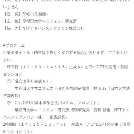
いません
【定 員】30名（先着順）
【主 催】早稲田大学マニフェスト研究所
【協 力】NTTアドバンステクノロジ株式会社
■プログラム
※講演タイトル・内容は予告なく変更する場合があります。ご了承くだ
さい。
１時間目（１３：００～１４：１５）生成ＡＩとChatGPTの活用：基礎
セッション
①「議会改革と生成ＡＩ」
早稲田大学マニフェスト研究所 招聘研究員 林 紀行（日本大学法
学部教授）
②「ChatGPTの基本操作と活用スキル、プロンプト」
早稲田大学マニフェスト研究所 招聘研究員 西川 裕也（NTTアド
バンステクノロジ（株） 担当課長）
2時間目（１４：３０～１５：４５） 生成ＡＩとChatGPTの活用：演習
セッション（１）