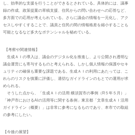
し、効率的な支援を行うことができるとされている。具体的には、議事
録の作成、政策提案の草稿支援、住民からの問い合わせへの応答など、
多方面での応用が考えられている。さらに議会の情報を一元化し、アク
セスしやすくすることで、議員と住民の間の情報格差を縮小することも
可能となるなど多大なポテンシャルを秘めている。
【考察や関連情報】
生成ＡＩの導入は、議会のデジタル化を推進し、より公開され透明な
議会運営にも寄与するものと考えられる。しかし個人情報の保護やセキ
ュリティの確保も重要な課題である。生成ＡＩの利用にあたっては、こ
れらのリスクを慎重に評価し、適切なガイドラインのもとでの運用が求
められる。
そうした点から、「生成ＡＩの活用:横須賀市の事例（R５年５月）」
「神戸市におけるAIの活用等に関する条例」東京都「文章生成ＡＩ活用
ガイドライン（概要）」は非常に参考になるものであり、本市での取組
の参考にしたい。
【今後の展望】