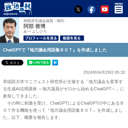
相模原市議会議員〈南区〉
阿部 善博
あべ よしひろ
ChatGPTで『地方議会用語集ＢＯＴ』を作成しました
2024年04月29日 05:32
早稲田大学マニフェスト研究所が主催する「地方議会を変革す
る生成AI活用講座 ～地方議員がゼロから始めるChatGPT～」に
参加してきました。
その時に刺激を受け、ChatGPTによるChatGPTの中にあるＢ
ＯＴ作る機能を使って『地方議会用語集ＢＯＴ』を作成しまし
た。以下、概要を報告します。