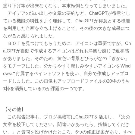
掘り下げ等が出来なくなり、本末転倒となってしまいました。
アイデアの洗い出しや文章の要約など、ChatGPTが得意とし
ている機能の特性をよく理解して、ChatGPTが得意とする機能
を利用した企画を立ち上げることで、その後の大きな成果につ
ながると感じられました。
ＢＯＴを見つけてもらうために、アイコンは重要ですが、Ch
atGPTが自動で作成するアイコンはどれも洋風な感じで違和感
がありました。そのため、黄色い背景とひらがなの「ぎかい」
をモチーフにした、分かりやすく親しみやすいアイコンをWind
owsに付属するペイントソフトを使い、自分で作成しアップロ
ードしました。この画像もアップロードファイルの20枠のうち
1枠を消費しているのが課題の一つです。
【その他】
この報告記事も、ブログ掲載前にChatGPTを活用し、「次の
文章を校正してください。間違いがあったら、指摘してくださ
い。」と質問を投げかけたところ、6つの修正提案があり、すべ