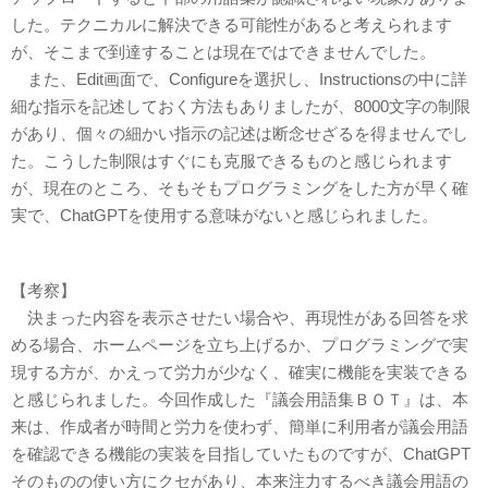
した。テクニカルに解決できる可能性があると考えられます
が、そこまで到達することは現在ではできませんでした。
また、Edit画面で、Configureを選択し、Instructionsの中に詳
細な指示を記述しておく方法もありましたが、8000文字の制限
があり、個々の細かい指示の記述は断念せざるを得ませんでし
た。こうした制限はすぐにも克服できるものと感じられます
が、現在のところ、そもそもプログラミングをした方が早く確
実で、ChatGPTを使用する意味がないと感じられました。
【考察】
決まった内容を表示させたい場合や、再現性がある回答を求
める場合、ホームページを立ち上げるか、プログラミングで実
現する方が、かえって労力が少なく、確実に機能を実装できる
と感じられました。今回作成した『議会用語集ＢＯＴ』は、本
来は、作成者が時間と労力を使わず、簡単に利用者が議会用語
を確認できる機能の実装を目指していたものですが、ChatGPT
そのものの使い方にクセがあり、本来注力するべき議会用語の