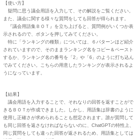
【使い方】
疑問に思う議会用語を入力して、その解説をご覧ください。
また、議会に関する様々な質問をしても回答が得られます。
『議会用語集ＢＯＴ』を立ち上げると、質問例がいくつか表
示されるので、ボタンを押してみてください。
特に「ランキングの種類」については、６パターンほど紹介
されていますので、そのままランキング名をコピー＆ペースト
するか、ランキング名の番号を「2」や「6」のように打ち込ん
でみてください。こちらの用意したランキングが表示されるよ
うになっています。
【結果】
議会用語を入力することで、それなりの回答を返すことがで
きるＢＯＴが作成できました。しかし、用語集は辞書のように
使用し正確さが求められることも想定されます。誰が質問して
も同じ回答を返さなければならないのに、ChatGPTの特性上、
同じ質問をしても違った回答が返されるため、用語集としては