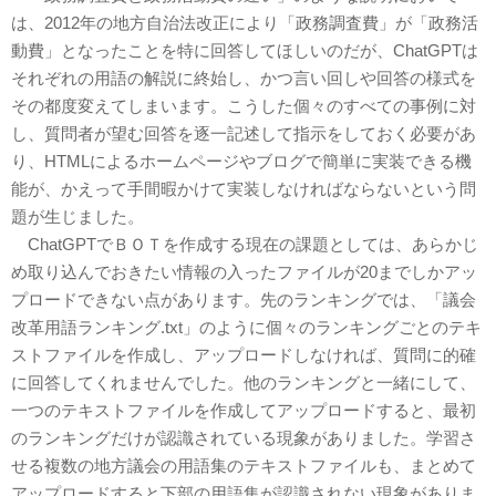
は、2012年の地方自治法改正により「政務調査費」が「政務活
動費」となったことを特に回答してほしいのだが、ChatGPTは
それぞれの用語の解説に終始し、かつ言い回しや回答の様式を
その都度変えてしまいます。こうした個々のすべての事例に対
し、質問者が望む回答を逐一記述して指示をしておく必要があ
り、HTMLによるホームページやブログで簡単に実装できる機
能が、かえって手間暇かけて実装しなければならないという問
題が生じました。
ChatGPTでＢＯＴを作成する現在の課題としては、あらかじ
め取り込んでおきたい情報の入ったファイルが20までしかアッ
プロードできない点があります。先のランキングでは、「議会
改革用語ランキング.txt」のように個々のランキングごとのテキ
ストファイルを作成し、アップロードしなければ、質問に的確
に回答してくれませんでした。他のランキングと一緒にして、
一つのテキストファイルを作成してアップロードすると、最初
のランキングだけが認識されている現象がありました。学習さ
せる複数の地方議会の用語集のテキストファイルも、まとめて
アップロードすると下部の用語集が認識されない現象がありま