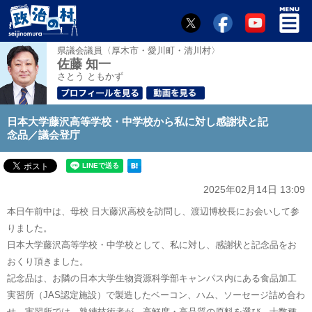
県議会議員〈厚木市・愛川町・清川村〉
佐藤 知一
さとう ともかず
日本大学藤沢高等学校・中学校から私に対し感謝状と記
念品／議会登庁
2025年02月14日 13:09
本日午前中は、母校 日大藤沢高校を訪問し、渡辺博校長にお会いして参
りました。
日本大学藤沢高等学校・中学校として、私に対し、感謝状と記念品をお
おくり頂きました。
記念品は、お隣の日本大学生物資源科学部キャンパス内にある食品加工
実習所（JAS認定施設）で製造したベーコン、ハム、ソーセージ詰め合わ
せ。実習所では、熟練技術者が、高鮮度・高品質の原料を選び、十数種