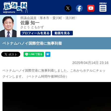
県議会議員〈厚木市・愛川町・清川村〉
佐藤 知一
さとう ともかず
ベトナムハノイ国際空港に無事到着
2025年04月14日 23:16
ベトナムハノイ国際空港に無事到着しました。これからホテルにチェッ
クインします。（ベトナム時間午後9時15分）