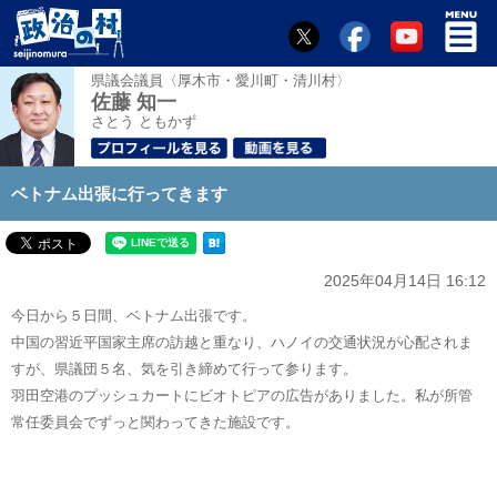
県議会議員〈厚木市・愛川町・清川村〉
佐藤 知一
さとう ともかず
ベトナム出張に行ってきます
2025年04月14日 16:12
今日から５日間、ベトナム出張です。
中国の習近平国家主席の訪越と重なり、ハノイの交通状況が心配されま
すが、県議団５名、気を引き締めて行って参ります。
羽田空港のプッシュカートにビオトピアの広告がありました。私が所管
常任委員会でずっと関わってきた施設です。