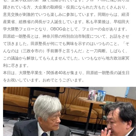
躍されている方、大企業の取締役・役員になられた方もたくさんおり、
意見交換が刺激的でいつも楽しみに参加しています。同期からは、経済
産業省、総務省の局長が２人誕生しています。私も卒業後は、早稲田大
学大隈塾フェローとなり、OBOG会として、フェローの会があります。
田原総一朗塾長とは、神奈川県の特別自治市制度について、お話をさせ
て頂きました。田原塾長が何にでも興味を示すのはいつものこと。「そ
んなのは（三政令市の）手前勝手と言うんだ」と一刀両断。しばらく、
この議論から解放してもらえませんでした。いつもながら地方政治家冥
利に尽きます。
本日は、大隈塾卒業生・関係者40名が集まり、田原総一朗塾長の誕生日
をお祝いしています。おめでとうございます。