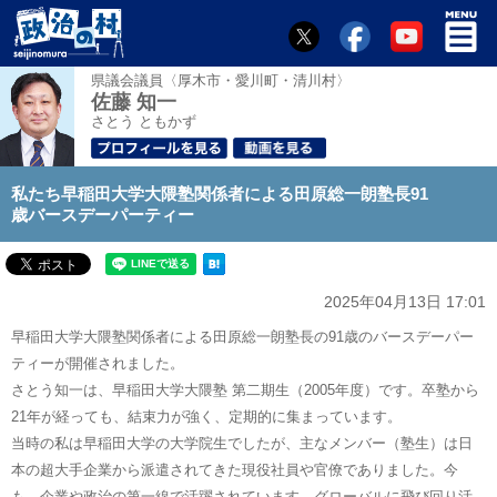
県議会議員〈厚木市・愛川町・清川村〉
佐藤 知一
さとう ともかず
私たち早稲田大学大隈塾関係者による田原総一朗塾長91
歳バースデーパーティー
2025年04月13日 17:01
早稲田大学大隈塾関係者による田原総一朗塾長の91歳のバースデーパー
ティーが開催されました。
さとう知一は、早稲田大学大隈塾 第二期生（2005年度）です。卒塾から
21年が経っても、結束力が強く、定期的に集まっています。
当時の私は早稲田大学の大学院生でしたが、主なメンバー（塾生）は日
本の超大手企業から派遣されてきた現役社員や官僚でありました。今
も、企業や政治の第一線で活躍されています。グローバルに飛び回り活