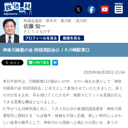
県議会議員〈厚木市・愛川町・清川村〉
佐藤 知一
さとう ともかず
神奈川維新の会 街頭演説会@ＪＲ川崎駅東口
2025年06月28日 13:54
本日午前中は、川崎駅東口の賑わいの中、その一画をお借りして「神奈
川維新の会 街頭演説会」に弁士として参加させていただきました。多く
の方が足を止め、耳を傾けてくださる中、維新スピリットを直接お伝え
できる貴重な機会となりました。
仁平かつえ川崎市議と共に、７月３日公示の参議院議員選挙・神奈川県
選挙区に挑戦する「ちば修平」候補を力強く応援。新しい時代にふさわ
しい改革の旗手として、神奈川から国政へと挑むその思いを、多くの