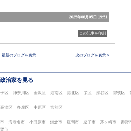
2025年08月05日 19:51
この記事を印刷
最新のブログを表示
次のブログを表示 >
政治家を見る
磯子区
神奈川区
金沢区
港南区
港北区
栄区
瀬谷区
都筑区
高津区
多摩区
中原区
宮前区
市
海老名市
小田原市
鎌倉市
座間市
逗子市
茅ヶ崎市
秦野
賀市