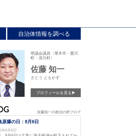
自治体情報を調べる
県議会議員〈厚木市・愛川
町・清川村〉
佐藤 知一
さとう ともかず
プロフィールを見る
▶
佐藤知一の政治の村ブログ
島原爆の日：8月6日
26年8月6日
日、8月6日は広島に原子爆弾が投下されてか