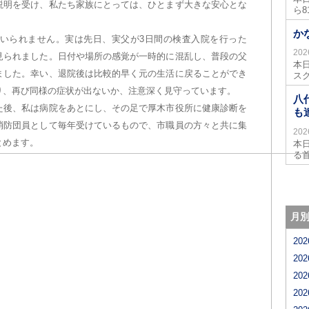
説明を受け、私たち家族にとっては、ひとまず大きな安心とな
ら
か
いられません。実は先日、実父が3日間の検査入院を行った
20
見られました。日付や場所の感覚が一時的に混乱し、普段の父
本
ました。幸い、退院後は比較的早く元の生活に戻ることができ
ス
り、再び同様の症状が出ないか、注意深く見守っています。
八
た後、私は病院をあとにし、その足で厚木市役所に健康診断を
も
消防団員として毎年受けているもので、市職員の方々と共に集
20
とめます。
本
る
月
20
20
20
20