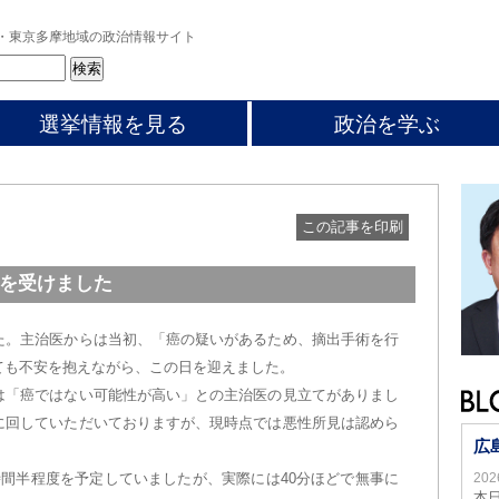
・東京多摩地域の政治情報サイト
選挙情報を見る
政治を学ぶ
この記事を印刷
を受けました
た。主治医からは当初、「癌の疑いがあるため、摘出手術を行
ても不安を抱えながら、この日を迎えました。
は「癌ではない可能性が高い」との主治医の見立てがありまし
に回していただいておりますが、現時点では悪性所見は認めら
広
時間半程度を予定していましたが、実際には40分ほどで無事に
20
本