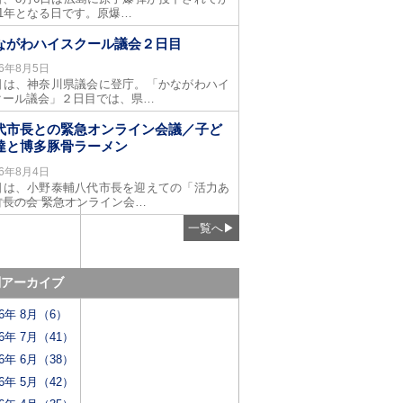
81年となる日です。原爆…
ながわハイスクール議会２日目
26年8月5日
日は、神奈川県議会に登庁。「かながわハイ
クール議会」２日目では、県…
代市長との緊急オンライン会議／子ど
達と博多豚骨ラーメン
26年8月4日
日は、小野泰輔八代市長を迎えての「活力あ
首長の会 緊急オンライン会…
一覧へ
▶
別アーカイブ
26年 8月（6）
26年 7月（41）
26年 6月（38）
26年 5月（42）