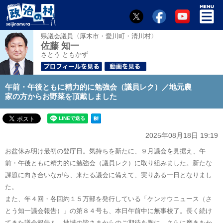
県議会議員〈厚木市・愛川町・清川村〉
佐藤 知一
さとう ともかず
午前・午後ともに精力的に勉強会（議員レク）／地元農
家の方からお野菜を頂戴しました
2025年08月18日 19:19
お盆休み明け最初の登庁日。気持ちを新たに、９月議会を見据え、午
前・午後ともに精力的に勉強会（議員レク）に取り組みました。新たな
課題に向き合いながら、来たる議会に備えて、実りある一日となりまし
た。
また、年４回・各回約１５万部を発行している「ケンオウニュース（さ
とう知一議会報告）」の第８４号も、本日午前中に無事校了。長く続け
てきた議会報告も、地域の皆さまからのご期待を胸に、さらに磨きをか