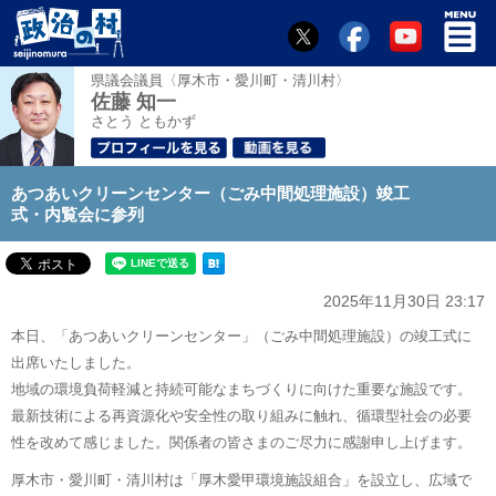
県議会議員〈厚木市・愛川町・清川村〉
佐藤 知一
さとう ともかず
あつあいクリーンセンター（ごみ中間処理施設）竣工
式・内覧会に参列
2025年11月30日 23:17
本日、「あつあいクリーンセンター」（ごみ中間処理施設）の竣工式に
出席いたしました。
地域の環境負荷軽減と持続可能なまちづくりに向けた重要な施設です。
最新技術による再資源化や安全性の取り組みに触れ、循環型社会の必要
性を改めて感じました。関係者の皆さまのご尽力に感謝申し上げます。
厚木市・愛川町・清川村は「厚木愛甲環境施設組合」を設立し、広域で