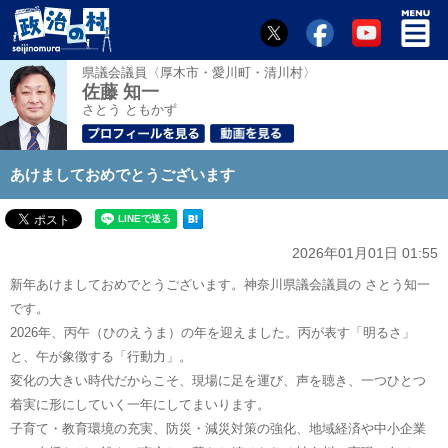
県議会議員〈厚木市・愛川町・清川村〉
佐藤 知一
さとう ともかず
あけましておめでとうございます
2026年01月01日 01:55
新年あけましておめでとうございます。神奈川県議会議員の さとう知一
です。
2026年、丙午（ひのえうま）の年を迎えました。丙が表す「明るさ」
と、午が象徴する「行動力」。
変化の大きい時代だからこそ、現場に足を運び、声を聴き、一つひとつ
着実に形にしていく一年にしてまいります。
子育て・教育環境の充実、防災・減災対策の強化、地域経済や中小企業