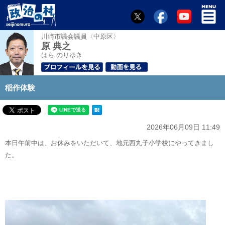
川崎市議会議員〈中原区〉
原 典之
はら のりゆき
稲作体験
2026年06月09日 11:49
本日午前中は、お休みをいただいて、地元西丸子小学校にやってきまし
た。