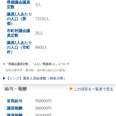
県都議会議員
3人
定数
議員1人あたり
の人口（県
73150人
都）
市町村議会議
28人
員定数
議員1人あたり
の人口（市町
6600人
村）
※「県議会議員定数」「人口／県議員1人」について
合区の厚木市・愛川町・清川村の総人口の割合
▶︎【リンク】選挙人登録者数（神奈川県）
給与・報酬
この項目を一覧表で見る
首長給与
958000円
議長報酬
566000円
議員報酬
452000円