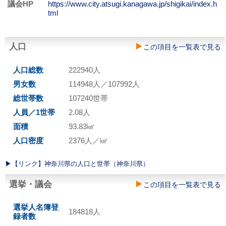
議会HP
https://www.city.atsugi.kanagawa.jp/shigikai/index.h
tml
人口
この項目を一覧表で見る
人口総数
222940人
男女数
114948人／107992人
総世帯数
107240世帯
人員／1世帯
2.08人
面積
93.83㎢
人口密度
2376人／㎢
▶︎【リンク】神奈川県の人口と世帯（神奈川県）
選挙・議会
この項目を一覧表で見る
選挙人名簿登
184818人
録者数