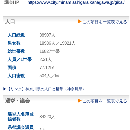
議会HP
https://www.city.minamiashigara.kanagawa.jp/gikai/
人口
この項目を一覧表で見る
人口総数
38907人
男女数
18986人／19921人
総世帯数
16827世帯
人員／1世帯
2.31人
面積
77.12㎢
人口密度
504人／㎢
▶︎【リンク】神奈川県の人口と世帯（神奈川県）
選挙・議会
この項目を一覧表で見る
選挙人名簿登
34220人
録者数
県都議会議員
1人