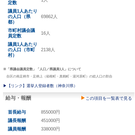
定数
議員1人あたり
の人口（県
69862人
都）
市町村議会議
16人
員定数
議員1人あたり
の人口（市町
2138人
村）
※「県議会議員定数」「人口／県議員1人」について
合区の南足柄市・足柄上（箱根町・真鶴町・湯河原町）の総人口の割合
▶︎【リンク】選挙人登録者数（神奈川県）
給与・報酬
この項目を一覧表で見る
首長給与
855000円
議長報酬
451000円
議員報酬
338000円