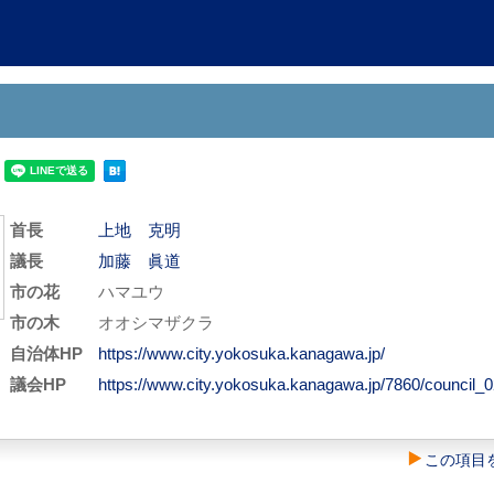
首長
上地 克明
議長
加藤 眞道
市の花
ハマユウ
市の木
オオシマザクラ
自治体HP
https://www.city.yokosuka.kanagawa.jp/
議会HP
https://www.city.yokosuka.kanagawa.jp/7860/council_0
この項目