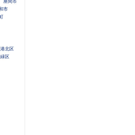
座間市
和市
町
港北区
緑区