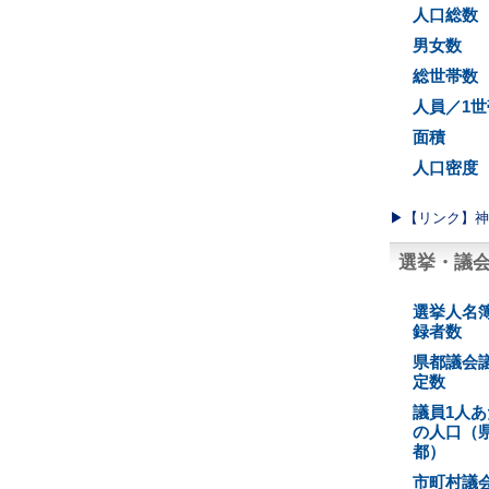
人口総数
男女数
総世帯数
人員／1世
面積
人口密度
▶︎【リンク】
選挙・議
選挙人名
録者数
県都議会
定数
議員1人あ
の人口（
都）
市町村議