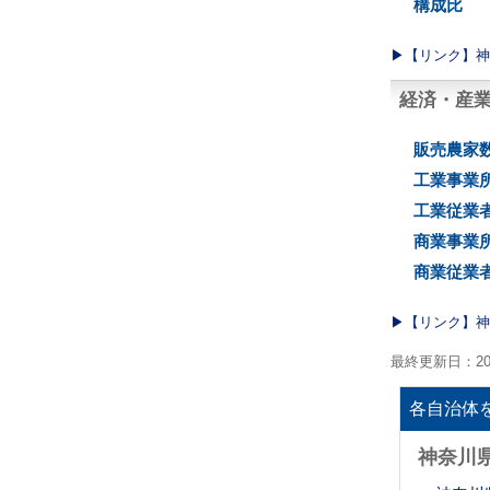
構成比
▶︎【リンク】
経済・産
販売農家
工業事業
工業従業
商業事業
商業従業
▶︎【リンク】
最終更新日：20
各自治体
神奈川