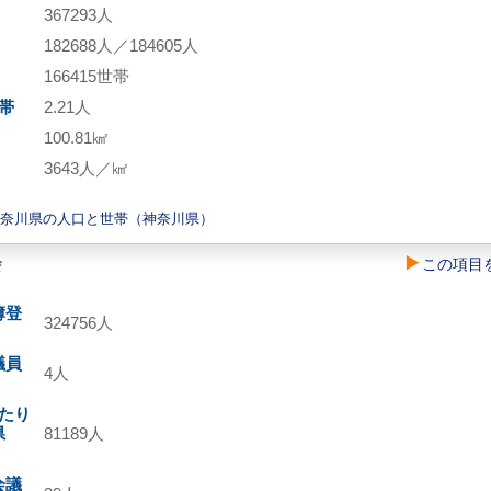
367293人
182688人／184605人
166415世帯
帯
2.21人
100.81㎢
3643人／㎢
神奈川県の人口と世帯（神奈川県）
会
この項目
簿登
324756人
議員
4人
たり
県
81189人
会議