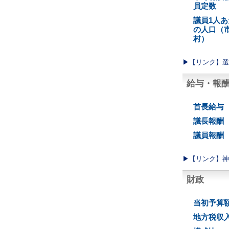
員定数
議員1人あ
の人口（
村）
▶︎【リンク】
給与・報
首長給与
議長報酬
議員報酬
▶︎【リンク】
財政
当初予算
地方税収