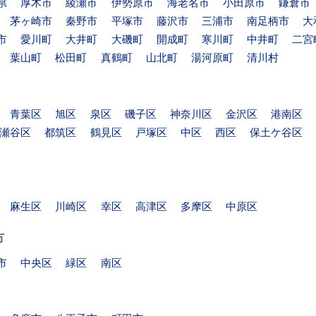
県
厚木市
綾瀬市
伊勢原市
海老名市
小田原市
鎌倉市
茅ヶ崎市
秦野市
平塚市
藤沢市
三浦市
南足柄市
大
市
愛川町
大井町
大磯町
開成町
寒川町
中井町
二宮
葉山町
松田町
真鶴町
山北町
湯河原町
清川村
青葉区
旭区
泉区
磯子区
神奈川区
金沢区
港南区
瀬谷区
都筑区
鶴見区
戸塚区
中区
西区
保土ケ谷区
麻生区
川崎区
幸区
高津区
多摩区
中原区
市
市
中央区
緑区
南区