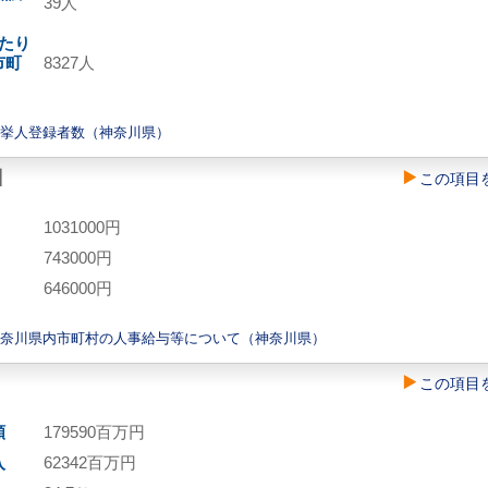
39人
たり
市町
8327人
選挙人登録者数（神奈川県）
酬
この項目
1031000円
743000円
646000円
神奈川県内市町村の人事給与等について（神奈川県）
この項目
額
179590百万円
入
62342百万円