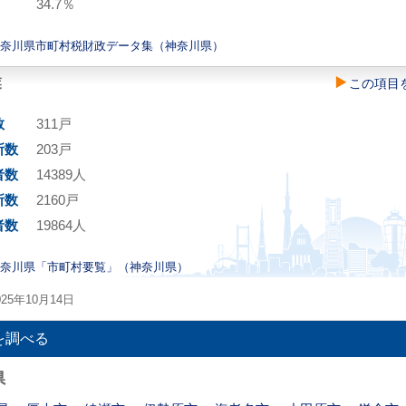
34.7％
神奈川県市町村税財政データ集（神奈川県）
業
この項目
数
311戸
所数
203戸
者数
14389人
所数
2160戸
者数
19864人
神奈川県「市町村要覧」（神奈川県）
25年10月14日
を調べる
県