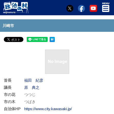
川崎市
首長
福田 紀彦
議長
原 典之
市の花
つつじ
市の木
つばき
自治体HP
https://www.city.kawasaki.jp/