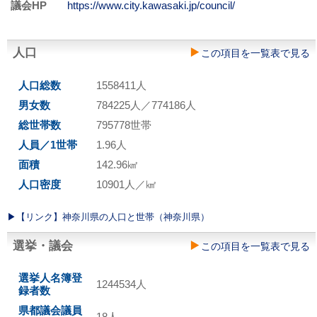
議会HP
https://www.city.kawasaki.jp/council/
人口
この項目を一覧表で見る
人口総数
1558411人
男女数
784225人／774186人
総世帯数
795778世帯
人員／1世帯
1.96人
面積
142.96㎢
人口密度
10901人／㎢
▶︎【リンク】神奈川県の人口と世帯（神奈川県）
選挙・議会
この項目を一覧表で見る
選挙人名簿登
1244534人
録者数
県都議会議員
18人