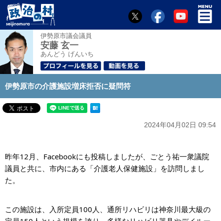
伊勢原市議会議員
安藤 玄一
あんどう げんいち
伊勢原市の介護施設増床拒否に疑問符
2024年04月02日 09:54
昨年12月、Facebookにも投稿しましたが、ごとう祐一衆議院
議員と共に、市内にある「介護老人保健施設」を訪問しまし
た。
この施設は、入所定員100人、通所リハビリは神奈川最大級の
定員150人という規模を誇り、多様なリハビリ器具やデイルー